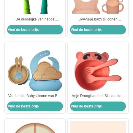
De duidelijke van het de
BPA-vrije baby siliconen
Babysilicone van BPA Vrije van
producten niet-glijde zuigbekers
Vind de beste prijs
Vind de beste prijs
het de Productenbamboe
platen voor spenen kinderen
Aangepaste Grootte Lepel
Van het de Babysilicone van BPA
Vrije Draagbare het Siliconekom
de Vrije van de de Productenplaat
en Lepel van Panda Shape Baby
Vind de beste prijs
Vind de beste prijs
van het de Olifants Houten
Silicone Products BPA
Silicone Vastgestelde Reeks van
de de Zuigingsplaat