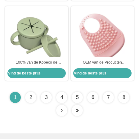
Vriendschappelijke de
Opslagzak
Voederfopspeen
100% van de Kopeco de
OEM van de Producten
Vriendschappelijke BPA van
Multikleuren van het Babysilicone
Vind de beste prijs
Vind de beste prijs
siliconesippy van de de
de Peuters Pasgeboren
Babysnack Vrije Aangepaste
Waterdichte Slabben
Grootte Kop
1
2
3
4
5
6
7
8