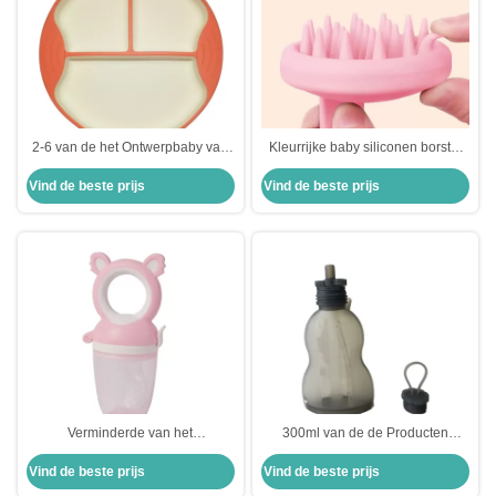
2-6 van de het Ontwerpbaby van
Kleurrijke baby siliconen borstel
het maandenbeeldverhaal de het
voor 0-12 maanden
Vind de beste prijs
Vind de beste prijs
Siliconeproducten plateren Veilige
Temperatuurbestand Niet giftig /
Zacht voor Zuigelingen/Peuters
BPAvrij
Verminderde van het
300ml van de de Producten
Siliconeproducten van de
Middelgrote Stroom van het
Vind de beste prijs
Vind de beste prijs
Typebaby van het de
babysilicone van de het
Zuigelingenfruit van Eco
Siliconemelk Aangepaste de