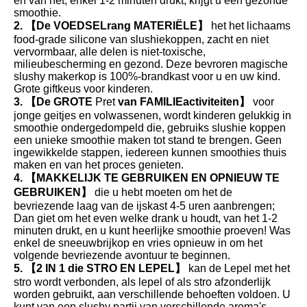
en van het, enkel 1-2 minuten drukt, krijgt u een gezonde
smoothie.
2. 【De VOEDSELrang MATERIËLE】
het het lichaams
food-grade silicone van slushiekoppen, zacht en niet
vervormbaar, alle delen is niet-toxische,
milieubescherming en gezond. Deze bevroren magische
slushy makerkop is 100%-brandkast voor u en uw kind.
Grote giftkeus voor kinderen.
3. 【De GROTE
Pret
van FAMILIEactiviteiten】
voor
jonge geitjes en volwassenen, wordt kinderen gelukkig in
smoothie ondergedompeld die, gebruiks slushie koppen
een unieke smoothie maken tot stand te brengen. Geen
ingewikkelde stappen, iedereen kunnen smoothies thuis
maken en van het proces genieten.
4. 【MAKKELIJK TE GEBRUIKEN EN OPNIEUW TE
GEBRUIKEN】
die u hebt moeten om het de
bevriezende laag van de ijskast 4-5 uren aanbrengen;
Dan giet om het even welke drank u houdt, van het 1-2
minuten drukt, en u kunt heerlijke smoothie proeven! Was
enkel de sneeuwbrijkop en vries opnieuw in om het
volgende bevriezende avontuur te beginnen.
5. 【2 IN 1 die STRO EN LEPEL】
kan de Lepel met het
stro wordt verbonden, als lepel of als stro afzonderlijk
worden gebruikt, aan verschillende behoeften voldoen. U
kunt van een slushy partij van verschillende aroma's