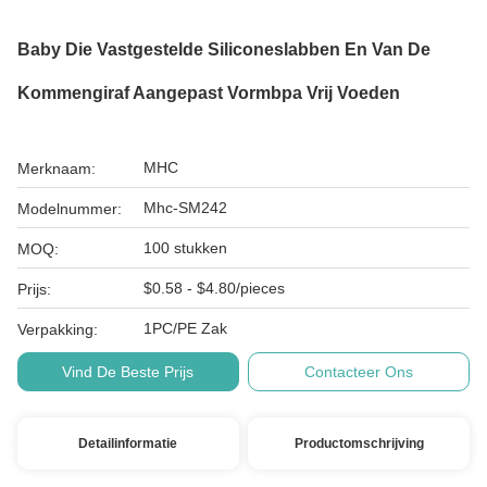
Baby Die Vastgestelde Siliconeslabben En Van De
Kommengiraf Aangepast Vormbpa Vrij Voeden
MHC
Merknaam:
Mhc-SM242
Modelnummer:
100 stukken
MOQ:
$0.58 - $4.80/pieces
Prijs:
1PC/PE Zak
Verpakking:
Vind De Beste Prijs
Contacteer Ons
Detailinformatie
Productomschrijving