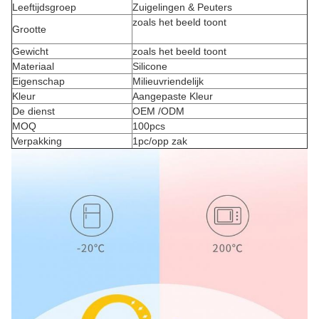
Leeftijdsgroep
Zuigelingen & Peuters
zoals het beeld toont
Grootte
Gewicht
zoals het beeld toont
Materiaal
Silicone
Eigenschap
Milieuvriendelijk
Kleur
Aangepaste Kleur
De dienst
OEM /ODM
MOQ
100pcs
Verpakking
1pc/opp zak