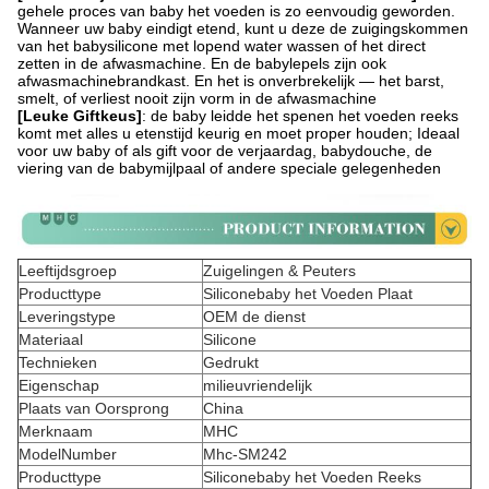
gehele proces van baby het voeden is zo eenvoudig geworden.
Wanneer uw baby eindigt etend, kunt u deze de zuigingskommen
van het babysilicone met lopend water wassen of het direct
zetten in de afwasmachine. En de babylepels zijn ook
afwasmachinebrandkast. En het is onverbrekelijk — het barst,
smelt, of verliest nooit zijn vorm in de afwasmachine
[Leuke Giftkeus]
: de baby leidde het spenen het voeden reeks
komt met alles u etenstijd keurig en moet proper houden; Ideaal
voor uw baby of als gift voor de verjaardag, babydouche, de
viering van de babymijlpaal of andere speciale gelegenheden
Leeftijdsgroep
Zuigelingen & Peuters
Producttype
Siliconebaby het Voeden Plaat
Leveringstype
OEM de dienst
Materiaal
Silicone
Technieken
Gedrukt
Eigenschap
milieuvriendelijk
Plaats van Oorsprong
China
Merknaam
MHC
ModelNumber
Mhc-SM242
Producttype
Siliconebaby het Voeden Reeks