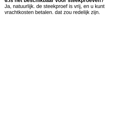
6.Is het beschikbaar voor steekproeven?
Ja, natuurlijk. de steekproef is vrij, en u kunt
vrachtkosten betalen. dat zou redelijk zijn.
Markeringen:
Vrije Het Siliconebaby Teether Van BPA
Het Siliconebaby Teether Van De Voedselrang
Het Siliconebaby Teether Van De Hamervorm
Snel contact
Adres