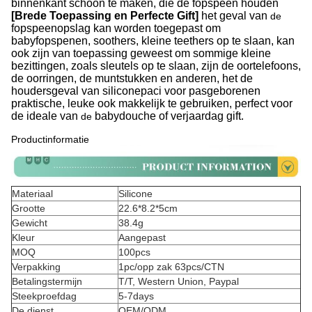
binnenkant schoon te maken, die de fopspeen houden
[Brede Toepassing en Perfecte Gift]
het geval van
de
fopspeenopslag kan worden toegepast om
babyfopspenen, soothers, kleine teethers op te slaan, kan
ook zijn van toepassing geweest om sommige kleine
bezittingen, zoals sleutels op te slaan, zijn de oortelefoons,
de oorringen, de muntstukken en anderen, het de
houdersgeval van siliconepaci voor pasgeborenen
praktische, leuke ook makkelijk te gebruiken, perfect voor
de ideale van
babydouche of verjaardag gift.
de
Productinformatie
Materiaal
Silicone
Grootte
22.6*8.2*5cm
Gewicht
38.4g
Kleur
Aangepast
MOQ
100pcs
Verpakking
1pc/opp zak 63pcs/CTN
Betalingstermijn
T/T, Western Union, Paypal
Steekproefdag
5-7days
De dienst
OEM/ODM