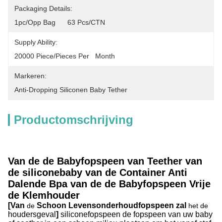
Packaging Details:
1pc/opp Bag      63 Pcs/CTN
Supply Ability:
20000 Piece/Pieces Per   Month
Markeren:
Anti-Dropping Siliconen Baby Tether
Productomschrijving
Van de de Babyfopspeen van Teether van
de siliconebaby van de Container Anti
Dalende Bpa van de de Babyfopspeen Vrije
de Klemhouder
[Van
Schoon Levensonderhoudfopspeen zal
de
het de
houdersgeval
]
siliconefopspeen de fopspeen van uw baby