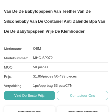
Van De De Babyfopspeen Van Teether Van De
Siliconebaby Van De Container Anti Dalende Bpa Van
De De Babyfopspeen Vrije De Klemhouder
OEM
Merknaam:
MHC-SP072
Modelnummer:
50 pieces
MOQ:
$1.85/pieces 50-499 pieces
Prijs:
1pc/opp bag 63 pcs/CTN
Verpakking:
Vind De Beste Prijs
Contacteer Ons