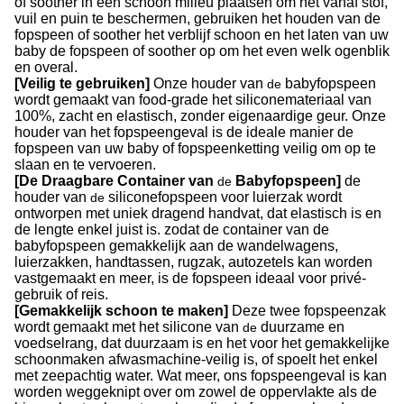
of soother in een schoon milieu plaatsen om het vanaf stof,
vuil en puin te beschermen, gebruiken het houden van de
fopspeen of soother het verblijf schoon en het laten van uw
baby de fopspeen of soother op om het even welk ogenblik
en overal.
[Veilig te gebruiken]
Onze houder van
babyfopspeen
de
wordt gemaakt van food-grade het siliconemateriaal van
100%, zacht en elastisch, zonder eigenaardige geur. Onze
houder van het fopspeengeval is de ideale manier de
fopspeen van uw baby of fopspeenketting veilig om op te
slaan en te vervoeren.
[De Draagbare Container van
Babyfopspeen]
de
de
houder van
siliconefopspeen voor luierzak wordt
de
ontworpen met uniek dragend handvat, dat elastisch is en
de lengte enkel juist is. zodat de container van de
babyfopspeen gemakkelijk aan de wandelwagens,
luierzakken, handtassen, rugzak, autozetels kan worden
vastgemaakt en meer, is de fopspeen ideaal voor privé-
gebruik of reis.
[Gemakkelijk schoon te maken]
Deze twee fopspeenzak
wordt gemaakt met het silicone van
duurzame en
de
voedselrang, dat duurzaam is en het voor het gemakkelijke
schoonmaken afwasmachine-veilig is, of spoelt het enkel
met zeepachtig water. Wat meer, ons fopspeengeval is kan
worden weggeknipt over om zowel de oppervlakte als de