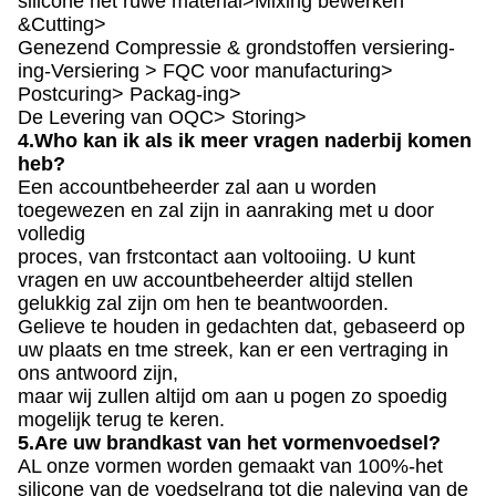
silicone het ruwe material>Mixing bewerken
&Cutting>
Genezend Compressie & grondstoffen versiering-
ing-Versiering > FQC voor manufacturing>
Postcuring> Packag-ing>
De Levering van OQC> Storing>
4.Who kan ik als ik meer vragen naderbij komen
heb?
Een accountbeheerder zal aan u worden
toegewezen en zal zijn in aanraking met u door
volledig
proces, van frstcontact aan voltooiing. U kunt
vragen en uw accountbeheerder altijd stellen
gelukkig zal zijn om hen te beantwoorden.
Gelieve te houden in gedachten dat, gebaseerd op
uw plaats en tme streek, kan er een vertraging in
ons antwoord zijn,
maar wij zullen altijd om aan u pogen zo spoedig
mogelijk terug te keren.
5.Are uw brandkast van het vormenvoedsel?
AL onze vormen worden gemaakt van 100%-het
silicone van de voedselrang tot die naleving van de