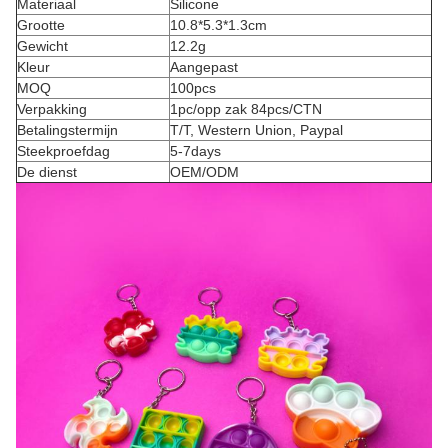
Materiaal
Silicone
Grootte
10.8*5.3*1.3cm
Gewicht
12.2g
Kleur
Aangepast
MOQ
100pcs
Verpakking
1pc/opp zak 84pcs/CTN
Betalingstermijn
T/T, Western Union, Paypal
Steekproefdag
5-7days
De dienst
OEM/ODM