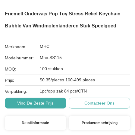
Friemelt Onderwijs Pop Toy Stress Relief Keychain
Bubble Van Windmolenkinderen Stuk Speelgoed
MHC
Merknaam:
Mhc-SS115
Modelnummer:
100 stukken
MOQ:
$0.35/pieces 100-499 pieces
Prijs:
1pc/opp zak 84 pcs/CTN
Verpakking:
Vind De Beste Prijs
Contacteer Ons
Detailinformatie
Productomschrijving