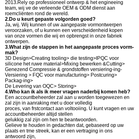
2013.Rely op professioneel ontwerp & het engineeing
team, wij ve de verleende OEM & ODM dienst aan
roemcliënten rond de wereld.
2.Do u keurt gepaste volgorden goed?
Ja, wij. Wij kunnen of uw aangepaste vormontwerpen
veroorzaken, of u kunnen een verscheidenheid kopen
van onze vormen die wij en opbrengst in onze fabriek
ontwerpen.
3.What zijn de stappen in het aangepaste proces vorm-
mak?
3D Design>Creating tooling> die testing>IPQC voor
silicone het ruwe material>Mixing bewerken &Cutting>
Genezend Compressie & grondstoffen versiering-ing-
Versiering > FQC voor manufacturing> Postcuring>
Packag-ing>
De Levering van OQC> Storing>
4.Who kan ik als ik meer vragen naderbij komen heb?
Een accountbeheerder zal aan u worden toegewezen en
zal zijn in aanraking met u door volledig
proces, van frstcontact aan voltooiing. U kunt vragen en uw
accountbeheerder altijd stellen
gelukkig zal zijn om hen te beantwoorden.
Gelieve te houden in gedachten dat, gebaseerd op uw
plaats en tme streek, kan er een vertraging in ons
antwoord zijn,