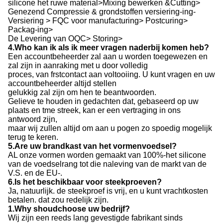
silicone het ruwe material>Mixing bewerken &Cutting>
Genezend Compressie & grondstoffen versiering-ing-
Versiering > FQC voor manufacturing> Postcuring>
Packag-ing>
De Levering van OQC> Storing>
4.Who kan ik als ik meer vragen naderbij komen heb?
Een accountbeheerder zal aan u worden toegewezen en
zal zijn in aanraking met u door volledig
proces, van frstcontact aan voltooiing. U kunt vragen en uw
accountbeheerder altijd stellen
gelukkig zal zijn om hen te beantwoorden.
Gelieve te houden in gedachten dat, gebaseerd op uw
plaats en tme streek, kan er een vertraging in ons
antwoord zijn,
maar wij zullen altijd om aan u pogen zo spoedig mogelijk
terug te keren.
5.Are uw brandkast van het vormenvoedsel?
AL onze vormen worden gemaakt van 100%-het silicone
van de voedselrang tot die naleving van de markt van de
V.S. en de EU-.
6.Is het beschikbaar voor steekproeven?
Ja, natuurlijk. de steekproef is vrij, en u kunt vrachtkosten
betalen. dat zou redelijk zijn.
1.Why shoudchoose uw bedrijf?
Wij zijn een reeds lang gevestigde fabrikant sinds