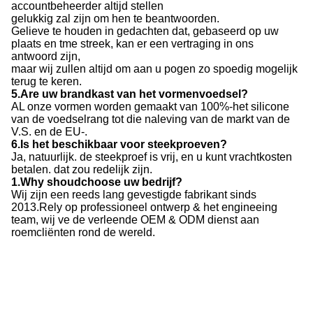
accountbeheerder altijd stellen
gelukkig zal zijn om hen te beantwoorden.
Gelieve te houden in gedachten dat, gebaseerd op uw
plaats en tme streek, kan er een vertraging in ons
antwoord zijn,
maar wij zullen altijd om aan u pogen zo spoedig mogelijk
terug te keren.
5.Are uw brandkast van het vormenvoedsel?
AL onze vormen worden gemaakt van 100%-het silicone
van de voedselrang tot die naleving van de markt van de
V.S. en de EU-.
6.Is het beschikbaar voor steekproeven?
Ja, natuurlijk. de steekproef is vrij, en u kunt vrachtkosten
betalen. dat zou redelijk zijn.
1.Why shoudchoose uw bedrijf?
Wij zijn een reeds lang gevestigde fabrikant sinds
2013.Rely op professioneel ontwerp & het engineeing
team, wij ve de verleende OEM & ODM dienst aan
roemcliënten rond de wereld.
2.Do u keurt gepaste volgorden goed?
Ja, wij. Wij kunnen of uw aangepaste vormontwerpen
veroorzaken, of u kunnen een verscheidenheid kopen
van onze vormen die wij en opbrengst in onze fabriek
ontwerpen.
3.What zijn de stappen in het aangepaste proces vorm-