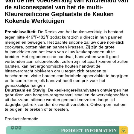
Van de het Voedselrang van Kitchenaid van
de siliconespatel van het de multi-
Kleurensilicone Geplaatste de Keuken
Kokende Werktuigen
Premiekwaliteit
: De Reeks van het keukenwerktuig is bestand
tegen hitte 446℉-482℉ zodat kunt zich u direct in hun pannen
mengen en bewegen. Het zachte silicone zal uw dure non-stick
cookware, potten niet en pannen krassen. Zij zijn de grote
hulpmiddelen om het leven van al uw keukenpannen uit te
breiden. Het ergonomische handvat, handvatten wordt goed
verbonden aan siliconehoofd, zullen zij niet apart komen of zullen
barsten, kan het ergonomische houten handvat de
hitteoverdracht blokkeren om u tegen zich branden te
beschermen, vlotte houten comfortabele oppervlakte te begrijpen
en te controleren, elk handvat heeft een prik voor het
gemakkelijke hangen
Duurzaam en Stevig
: De keukengereihandvatten ontwierpen het
gebruiken van hoogste-rangroestvrij staal en de werktuighoofden
uit duurzaam silicone worden gemaakt verzekert lange tijd
dagelijks gebruik zonder die wordt versleten. Ontworpen niet om
te buigen, te breken of te roesten.
Productinformatie