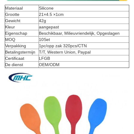
Materiaal
Silicone
Grootte
21×4.5 ×1cm
Gewicht
42g
Kleur
aangepast
Eigenschap
Beschikbaar, Milieuvriendelijk, Opgeslagen
MOQ
10Set
Verpakking
1pc/opp zak 320pcs/CTN
Betalingstermijn
T/T, Western Union, Paypal
Certificaat
LFGB
De dienst
OEM/ODM