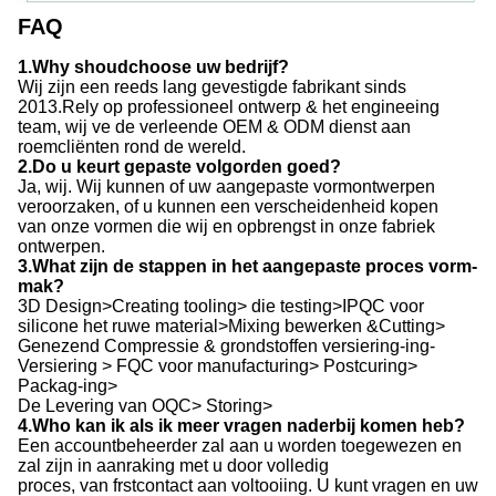
FAQ
1.Why shoudchoose uw bedrijf?
Wij zijn een reeds lang gevestigde fabrikant sinds
2013.Rely op professioneel ontwerp & het engineeing
team, wij ve de verleende OEM & ODM dienst aan
roemcliënten rond de wereld.
2.Do u keurt gepaste volgorden goed?
Ja, wij. Wij kunnen of uw aangepaste vormontwerpen
veroorzaken, of u kunnen een verscheidenheid kopen
van onze vormen die wij en opbrengst in onze fabriek
ontwerpen.
3.What zijn de stappen in het aangepaste proces vorm-
mak?
3D Design>Creating tooling> die testing>IPQC voor
silicone het ruwe material>Mixing bewerken &Cutting>
Genezend Compressie & grondstoffen versiering-ing-
Versiering > FQC voor manufacturing> Postcuring>
Packag-ing>
De Levering van OQC> Storing>
4.Who kan ik als ik meer vragen naderbij komen heb?
Een accountbeheerder zal aan u worden toegewezen en
zal zijn in aanraking met u door volledig
proces, van frstcontact aan voltooiing. U kunt vragen en uw