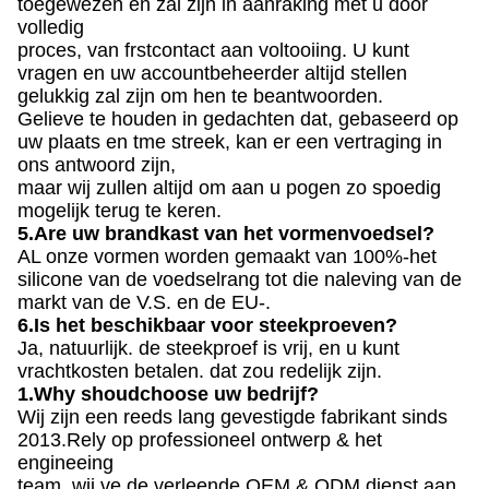
toegewezen en zal zijn in aanraking met u door
volledig
proces, van frstcontact aan voltooiing. U kunt
vragen en uw accountbeheerder altijd stellen
gelukkig zal zijn om hen te beantwoorden.
Gelieve te houden in gedachten dat, gebaseerd op
uw plaats en tme streek, kan er een vertraging in
ons antwoord zijn,
maar wij zullen altijd om aan u pogen zo spoedig
mogelijk terug te keren.
5.Are uw brandkast van het vormenvoedsel?
AL onze vormen worden gemaakt van 100%-het
silicone van de voedselrang tot die naleving van de
markt van de V.S. en de EU-.
6.Is het beschikbaar voor steekproeven?
Ja, natuurlijk. de steekproef is vrij, en u kunt
vrachtkosten betalen. dat zou redelijk zijn.
1.Why shoudchoose uw bedrijf?
Wij zijn een reeds lang gevestigde fabrikant sinds
2013.Rely op professioneel ontwerp & het
engineeing
team, wij ve de verleende OEM & ODM dienst aan