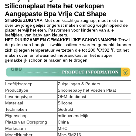
Siliconeplaat Hete het verkopen
Aangepaste Bpa Vrije Cat Shape
STERKE ZUIGNAP
: Met een krachtige zuignap, moet niet me
over uw jonge geitjes ongerust maken omhoog wegknippend de
platen terwijl het eten. Pasvormen voor kinderen van alle
leeftijden, van baby aan kleuters.
HET DUURZAME EN GEMAKKELIJKE SCHOONMAKEN
: Terwijl
de platen van hoogte - kwaliteitssilicone worden gemaakt, kunnen
zich zij tegen temperatuur verzetten die tot 200 ℃/392 ℉, tot het
maken oven en afwasmachinebrandkast en het is super
gemakkelijk schoon te maken en te drogen.
Leeftijdsgroep
Zuigelingen & Peuters
Producttype
Siliconebaby het Voeden Plaat
Leveringstype
OEM de dienst
Materiaal
Silicone
Technieken
Gedrukt
Eigenschap
milieuvriendelijk
Plaats van Oorsprong
China
Merknaam
MHC
ModelNumber
Mhc-SM216