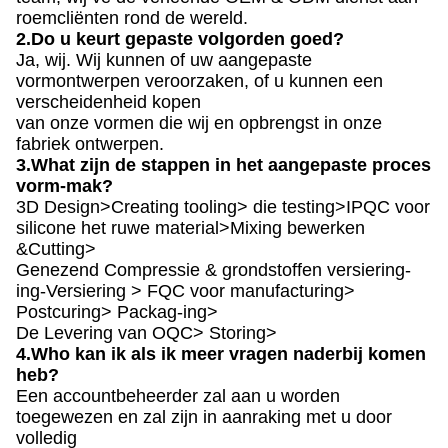
roemcliënten rond de wereld.
2.Do u keurt gepaste volgorden goed?
Ja, wij. Wij kunnen of uw aangepaste
vormontwerpen veroorzaken, of u kunnen een
verscheidenheid kopen
van onze vormen die wij en opbrengst in onze
fabriek ontwerpen.
3.What zijn de stappen in het aangepaste proces
vorm-mak?
3D Design>Creating tooling> die testing>IPQC voor
silicone het ruwe material>Mixing bewerken
&Cutting>
Genezend Compressie & grondstoffen versiering-
ing-Versiering > FQC voor manufacturing>
Postcuring> Packag-ing>
De Levering van OQC> Storing>
4.Who kan ik als ik meer vragen naderbij komen
heb?
Een accountbeheerder zal aan u worden
toegewezen en zal zijn in aanraking met u door
volledig