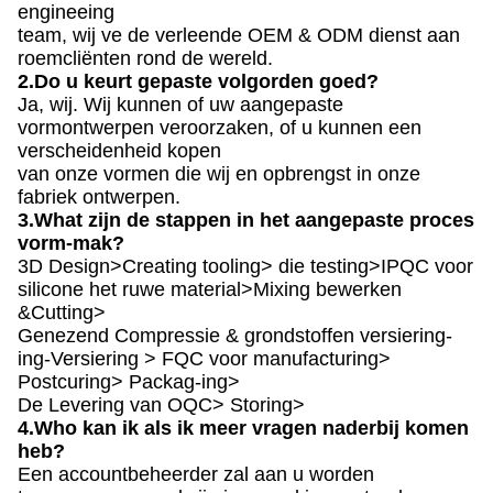
engineeing
team, wij ve de verleende OEM & ODM dienst aan
roemcliënten rond de wereld.
2.Do u keurt gepaste volgorden goed?
Ja, wij. Wij kunnen of uw aangepaste
vormontwerpen veroorzaken, of u kunnen een
verscheidenheid kopen
van onze vormen die wij en opbrengst in onze
fabriek ontwerpen.
3.What zijn de stappen in het aangepaste proces
vorm-mak?
3D Design>Creating tooling> die testing>IPQC voor
silicone het ruwe material>Mixing bewerken
&Cutting>
Genezend Compressie & grondstoffen versiering-
ing-Versiering > FQC voor manufacturing>
Postcuring> Packag-ing>
De Levering van OQC> Storing>
4.Who kan ik als ik meer vragen naderbij komen
heb?
Een accountbeheerder zal aan u worden