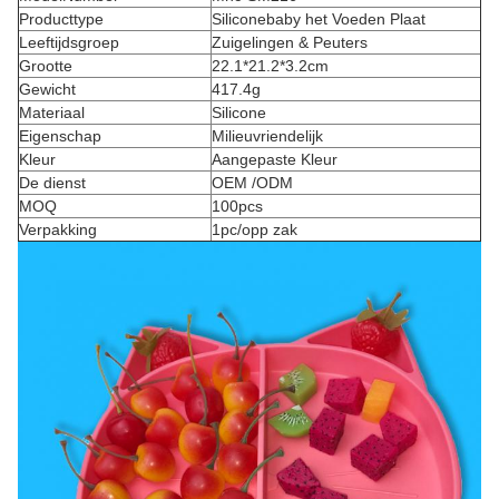
Producttype
Siliconebaby het Voeden Plaat
Leeftijdsgroep
Zuigelingen & Peuters
Grootte
22.1*21.2*3.2cm
Gewicht
417.4g
Materiaal
Silicone
Eigenschap
Milieuvriendelijk
Kleur
Aangepaste Kleur
De dienst
OEM /ODM
MOQ
100pcs
Verpakking
1pc/opp zak