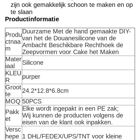
zijn ook gemakkelijk schoon te maken en op
te slaan
Productinformatie
Duurzame Met de hand gemaakte DIY-
Produ
van het de Douanesilicone van de
ctnaa
Ambacht Beschikbare Rechthoek de
m
Zeepvormen voor Cake het Maken
Mater
Silicone
iaal
KLEU
purper
R
Groot
24.2*12.8*6.8cm
te
MOQ
50PCS
Elke wordt ingepakt in een PE zak;
Pakk
Wij kunnen de producten volgens de
et
eisen van de klant ook inpakken.
Versc
hepe
1 DHL/FEDEX/UPS/TNT voor kleine