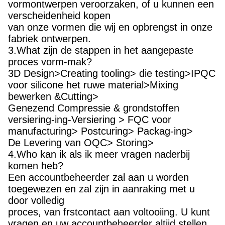
vormontwerpen veroorzaken, of u kunnen een
verscheidenheid kopen
van onze vormen die wij en opbrengst in onze
fabriek ontwerpen.
3.What zijn de stappen in het aangepaste
proces vorm-mak?
3D Design>Creating tooling> die testing>IPQC
voor silicone het ruwe material>Mixing
bewerken &Cutting>
Genezend Compressie & grondstoffen
versiering-ing-Versiering > FQC voor
manufacturing> Postcuring> Packag-ing>
De Levering van OQC> Storing>
4.Who kan ik als ik meer vragen naderbij
komen heb?
Een accountbeheerder zal aan u worden
toegewezen en zal zijn in aanraking met u
door volledig
proces, van frstcontact aan voltooiing. U kunt
vragen en uw accountbeheerder altijd stellen