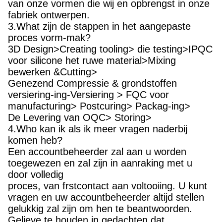
van onze vormen die wij en opbrengst in onze
fabriek ontwerpen.
3.What zijn de stappen in het aangepaste
proces vorm-mak?
3D Design>Creating tooling> die testing>IPQC
voor silicone het ruwe material>Mixing
bewerken &Cutting>
Genezend Compressie & grondstoffen
versiering-ing-Versiering > FQC voor
manufacturing> Postcuring> Packag-ing>
De Levering van OQC> Storing>
4.Who kan ik als ik meer vragen naderbij
komen heb?
Een accountbeheerder zal aan u worden
toegewezen en zal zijn in aanraking met u
door volledig
proces, van frstcontact aan voltooiing. U kunt
vragen en uw accountbeheerder altijd stellen
gelukkig zal zijn om hen te beantwoorden.
Gelieve te houden in gedachten dat,