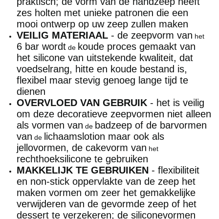
praktisch; de vorm van de handzeep heeft
zes holten met unieke patronen die een
mooi ontwerp op uw zeep zullen maken
VEILIG MATERIAAL
- de zeepvorm van
het
6 bar wordt
koude proces gemaakt van
de
het silicone van uitstekende kwaliteit, dat
voedselrang, hitte en koude bestand is,
flexibel maar stevig genoeg lange tijd te
dienen
OVERVLOED VAN GEBRUIK
- het is veilig
om deze decoratieve zeepvormen niet alleen
als vormen van
badzeep of de barvormen
de
van
lichaamslotion maar ook als
de
jellovormen, de cakevorm van
het
rechthoeksilicone te gebruiken
MAKKELIJK TE GEBRUIKEN
- flexibiliteit
en non-stick oppervlakte van de zeep het
maken vormen om zeer het gemakkelijke
verwijderen van de gevormde zeep of het
dessert te verzekeren; de siliconevormen