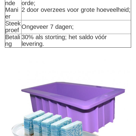
nde
orde;
Mani
2 door overzees voor grote hoeveelheid;
er
Steek
Ongeveer 7 dagen;
proef
Betali
30% als storting; het saldo vóór
ng
levering.