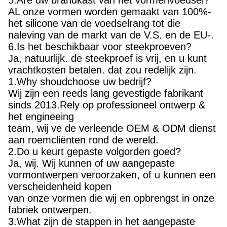
5.Are uw brandkast van het vormenvoedsel?
AL onze vormen worden gemaakt van 100%-
het silicone van de voedselrang tot die
naleving van de markt van de V.S. en de EU-.
6.Is het beschikbaar voor steekproeven?
Ja, natuurlijk. de steekproef is vrij, en u kunt
vrachtkosten betalen. dat zou redelijk zijn.
1.Why shoudchoose uw bedrijf?
Wij zijn een reeds lang gevestigde fabrikant
sinds 2013.Rely op professioneel ontwerp &
het engineeing
team, wij ve de verleende OEM & ODM dienst
aan roemcliënten rond de wereld.
2.Do u keurt gepaste volgorden goed?
Ja, wij. Wij kunnen of uw aangepaste
vormontwerpen veroorzaken, of u kunnen een
verscheidenheid kopen
van onze vormen die wij en opbrengst in onze
fabriek ontwerpen.
3.What zijn de stappen in het aangepaste