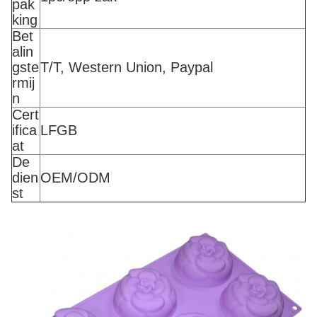
pak
king
Bet
alin
gste
T/T, Western Union, Paypal
rmij
n
Cert
ifica
LFGB
at
De
dien
OEM/ODM
st