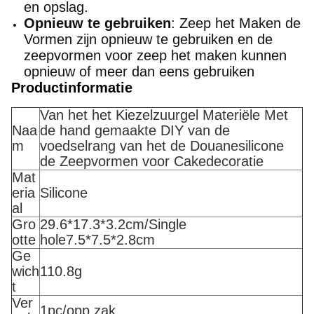
en opslag.
Opnieuw te gebruiken
: Zeep het Maken de
Vormen zijn opnieuw te gebruiken en de
zeepvormen voor zeep het maken kunnen
opnieuw of meer dan eens gebruiken
Productinformatie
Van het het Kiezelzuurgel Materiële Met
Naa
de hand gemaakte DIY van de
m
voedselrang van het de Douanesilicone
de Zeepvormen voor Cakedecoratie
Mat
eria
Silicone
al
Gro
29.6*17.3*3.2cm/Single
otte
hole7.5*7.5*2.8cm
Ge
wich
110.8g
t
Ver
1pc/opp zak