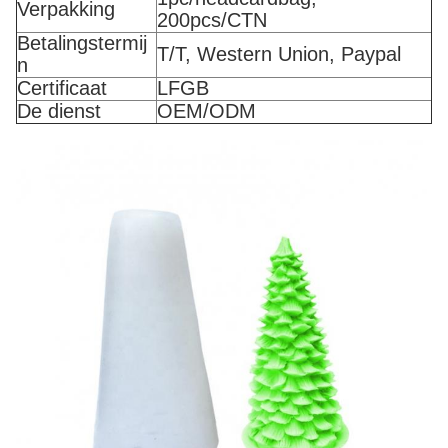
Verpakking
200pcs/CTN
Betalingstermij
T/T, Western Union, Paypal
n
Certificaat
LFGB
De dienst
OEM/ODM