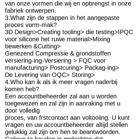
van onze vormen die wij en opbrengst in onze
fabriek ontwerpen.
3.What zijn de stappen in het aangepaste
proces vorm-mak?
3D Design>Creating tooling> die testing>IPQC
voor silicone het ruwe material>Mixing
bewerken &Cutting>
Genezend Compressie & grondstoffen
versiering-ing-Versiering > FQC voor
manufacturing> Postcuring> Packag-ing>
De Levering van OQC> Storing>
4.Who kan ik als ik meer vragen naderbij
komen heb?
Een accountbeheerder zal aan u worden
toegewezen en zal zijn in aanraking met u
door volledig
proces, van frstcontact aan voltooiing. U kunt
vragen en uw accountbeheerder altijd stellen
gelukkig zal zijn om hen te beantwoorden.
Gelieve te houden in gedachten dat,