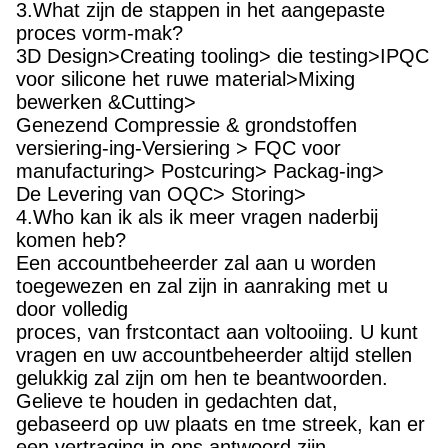
3.What zijn de stappen in het aangepaste
proces vorm-mak?
3D Design>Creating tooling> die testing>IPQC
voor silicone het ruwe material>Mixing
bewerken &Cutting>
Genezend Compressie & grondstoffen
versiering-ing-Versiering > FQC voor
manufacturing> Postcuring> Packag-ing>
De Levering van OQC> Storing>
4.Who kan ik als ik meer vragen naderbij
komen heb?
Een accountbeheerder zal aan u worden
toegewezen en zal zijn in aanraking met u
door volledig
proces, van frstcontact aan voltooiing. U kunt
vragen en uw accountbeheerder altijd stellen
gelukkig zal zijn om hen te beantwoorden.
Gelieve te houden in gedachten dat,
gebaseerd op uw plaats en tme streek, kan er
een vertraging in ons antwoord zijn,