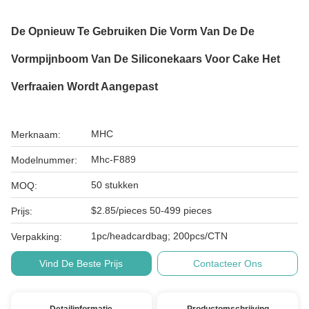
De Opnieuw Te Gebruiken Die Vorm Van De De
Vormpijnboom Van De Siliconekaars Voor Cake Het
Verfraaien Wordt Aangepast
MHC
Merknaam:
Mhc-F889
Modelnummer:
50 stukken
MOQ:
$2.85/pieces 50-499 pieces
Prijs:
1pc/headcardbag; 200pcs/CTN
Verpakking:
Vind De Beste Prijs
Contacteer Ons