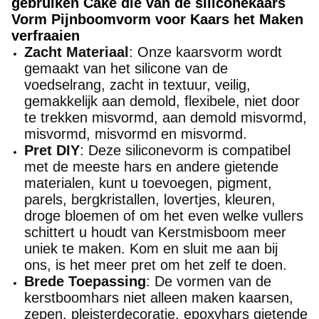
gebruiken Cake die van de siliconekaars
Vorm Pijnboomvorm voor Kaars het Maken
verfraaien
Zacht Materiaal
: Onze kaarsvorm wordt
gemaakt van het silicone van de
voedselrang, zacht in textuur, veilig,
gemakkelijk aan demold, flexibele, niet door
te trekken misvormd, aan demold misvormd,
misvormd, misvormd en misvormd.
Pret DIY
: Deze siliconevorm is compatibel
met de meeste hars en andere gietende
materialen, kunt u toevoegen, pigment,
parels, bergkristallen, lovertjes, kleuren,
droge bloemen of om het even welke vullers
schittert u houdt van Kerstmisboom meer
uniek te maken. Kom en sluit me aan bij
ons, is het meer pret om het zelf te doen.
Brede Toepassing
: De vormen van de
kerstboomhars niet alleen maken kaarsen,
zepen, pleisterdecoratie, epoxyhars gietende