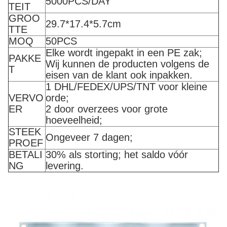
5000PCS/DAY
TEIT
GROO
29.7*17.4*5.7cm
TTE
MOQ
50PCS
Elke wordt ingepakt in een PE zak;
PAKKE
Wij kunnen de producten volgens de
T
eisen van de klant ook inpakken.
1 DHL/FEDEX/UPS/TNT voor kleine
VERVO
orde;
ER
2 door overzees voor grote
hoeveelheid;
STEEK
Ongeveer 7 dagen;
PROEF
BETALI
30% als storting; het saldo vóór
NG
levering.