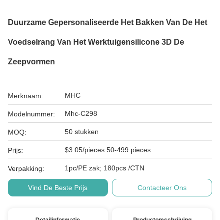
Duurzame Gepersonaliseerde Het Bakken Van De Het
Voedselrang Van Het Werktuigensilicone 3D De
Zeepvormen
MHC
Merknaam:
Mhc-C298
Modelnummer:
50 stukken
MOQ:
$3.05/pieces 50-499 pieces
Prijs:
1pc/PE zak; 180pcs /CTN
Verpakking:
Vind De Beste Prijs
Contacteer Ons