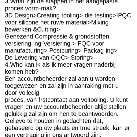
3.What zijn de stappen in het aangepaste
proces vorm-mak?
3D Design>Creating tooling> die testing>IPQC
voor silicone het ruwe material>Mixing
bewerken &Cutting>
Genezend Compressie & grondstoffen
versiering-ing-Versiering > FQC voor
manufacturing> Postcuring> Packag-ing>
De Levering van OQC> Storing>
4.Who kan ik als ik meer vragen naderbij
komen heb?
Een accountbeheerder zal aan u worden
toegewezen en zal zijn in aanraking met u
door volledig
proces, van frstcontact aan voltooiing. U kunt
vragen en uw accountbeheerder altijd stellen
gelukkig zal zijn om hen te beantwoorden.
Gelieve te houden in gedachten dat,
gebaseerd op uw plaats en tme streek, kan er
een vertraging in ons antwoord zijn,