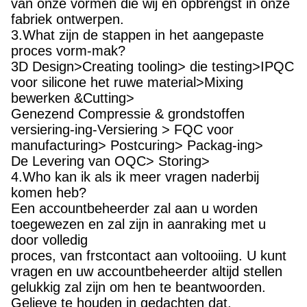
van onze vormen die wij en opbrengst in onze
fabriek ontwerpen.
3.What zijn de stappen in het aangepaste
proces vorm-mak?
3D Design>Creating tooling> die testing>IPQC
voor silicone het ruwe material>Mixing
bewerken &Cutting>
Genezend Compressie & grondstoffen
versiering-ing-Versiering > FQC voor
manufacturing> Postcuring> Packag-ing>
De Levering van OQC> Storing>
4.Who kan ik als ik meer vragen naderbij
komen heb?
Een accountbeheerder zal aan u worden
toegewezen en zal zijn in aanraking met u
door volledig
proces, van frstcontact aan voltooiing. U kunt
vragen en uw accountbeheerder altijd stellen
gelukkig zal zijn om hen te beantwoorden.
Gelieve te houden in gedachten dat,