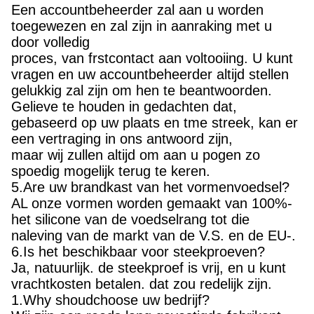
proces, van frstcontact aan voltooiing. U kunt
vragen en uw accountbeheerder altijd stellen
gelukkig zal zijn om hen te beantwoorden.
Gelieve te houden in gedachten dat,
gebaseerd op uw plaats en tme streek, kan er
een vertraging in ons antwoord zijn,
maar wij zullen altijd om aan u pogen zo
spoedig mogelijk terug te keren.
5.Are uw brandkast van het vormenvoedsel?
AL onze vormen worden gemaakt van 100%-
het silicone van de voedselrang tot die
naleving van de markt van de V.S. en de EU-.
6.Is het beschikbaar voor steekproeven?
Ja, natuurlijk. de steekproef is vrij, en u kunt
vrachtkosten betalen. dat zou redelijk zijn.
1.Why shoudchoose uw bedrijf?
Wij zijn een reeds lang gevestigde fabrikant
sinds 2013.Rely op professioneel ontwerp &
het engineeing
team, wij ve de verleende OEM & ODM dienst