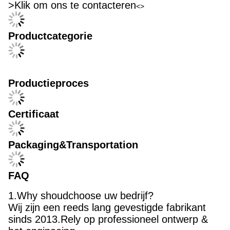
>Klik om ons te contacteren
<>
Productcategorie
Productieproces
Certificaat
Packaging&Transportation
FAQ
1.Why shoudchoose uw bedrijf?
Wij zijn een reeds lang gevestigde fabrikant
sinds 2013.Rely op professioneel ontwerp &
het engineeing
team, wij ve de verleende OEM & ODM dienst
aan roemcliënten rond de wereld.
2.Do u keurt gepaste volgorden goed?