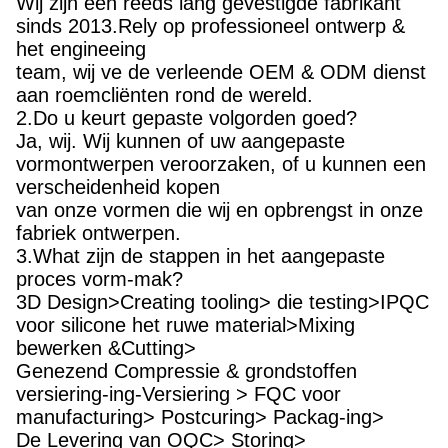
aan roemcliënten rond de wereld.
2.Do u keurt gepaste volgorden goed?
Ja, wij. Wij kunnen of uw aangepaste
vormontwerpen veroorzaken, of u kunnen een
verscheidenheid kopen
van onze vormen die wij en opbrengst in onze
fabriek ontwerpen.
3.What zijn de stappen in het aangepaste
proces vorm-mak?
3D Design>Creating tooling> die testing>IPQC
voor silicone het ruwe material>Mixing
bewerken &Cutting>
Genezend Compressie & grondstoffen
versiering-ing-Versiering > FQC voor
manufacturing> Postcuring> Packag-ing>
De Levering van OQC> Storing>
4.Who kan ik als ik meer vragen naderbij
komen heb?
Een accountbeheerder zal aan u worden