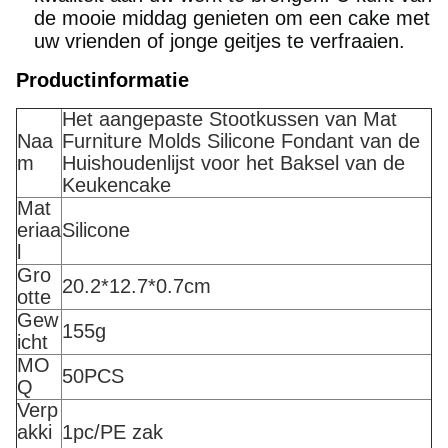
de mooie middag genieten om een cake met
uw vrienden of jonge geitjes te verfraaien.
Productinformatie
Het aangepaste Stootkussen van Mat
Naa
Furniture Molds Silicone Fondant van de
m
Huishoudenlijst voor het Baksel van de
Keukencake
Mat
eriaa
Silicone
l
Gro
20.2*12.7*0.7cm
otte
Gew
155g
icht
MO
50PCS
Q
Verp
akki
1pc/PE zak