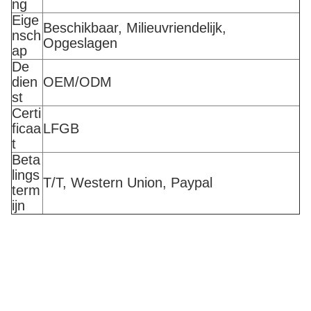
ng
Eige
Beschikbaar, Milieuvriendelijk,
nsch
Opgeslagen
ap
De
dien
OEM/ODM
st
Certi
ficaa
LFGB
t
Beta
lings
T/T, Western Union, Paypal
term
ijn