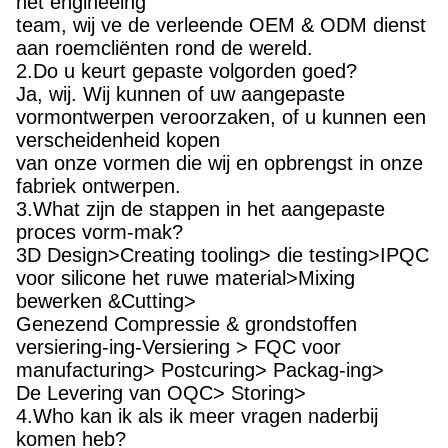
Ja, wij. Wij kunnen of uw aangepaste
vormontwerpen veroorzaken, of u kunnen een
verscheidenheid kopen
van onze vormen die wij en opbrengst in onze
fabriek ontwerpen.
3.What zijn de stappen in het aangepaste
proces vorm-mak?
3D Design>Creating tooling> die testing>IPQC
voor silicone het ruwe material>Mixing
bewerken &Cutting>
Genezend Compressie & grondstoffen
versiering-ing-Versiering > FQC voor
manufacturing> Postcuring> Packag-ing>
De Levering van OQC> Storing>
4.Who kan ik als ik meer vragen naderbij
komen heb?
Een accountbeheerder zal aan u worden
toegewezen en zal zijn in aanraking met u
door volledig