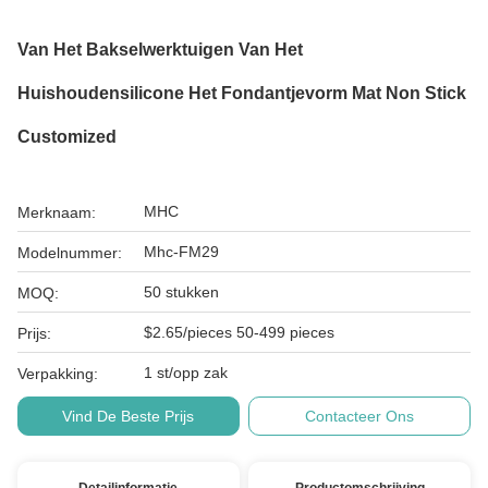
Van Het Bakselwerktuigen Van Het
Huishoudensilicone Het Fondantjevorm Mat Non Stick
Customized
MHC
Merknaam:
Mhc-FM29
Modelnummer:
50 stukken
MOQ:
$2.65/pieces 50-499 pieces
Prijs:
1 st/opp zak
Verpakking:
Vind De Beste Prijs
Contacteer Ons