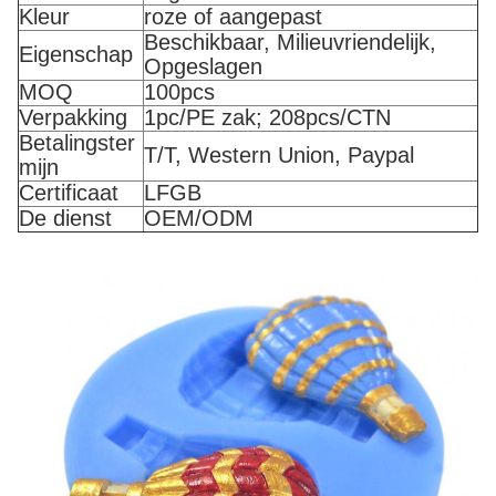
Kleur
roze of aangepast
Beschikbaar, Milieuvriendelijk,
Eigenschap
Opgeslagen
MOQ
100pcs
Verpakking
1pc/PE zak; 208pcs/CTN
Betalingster
T/T, Western Union, Paypal
mijn
Certificaat
LFGB
De dienst
OEM/ODM