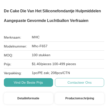
De Cake Die Van Het Siliconefondantje Hulpmiddelen
Aangepaste Gevormde Luchtballon Verfraaien
MHC
Merknaam:
Mhc-F657
Modelnummer:
100 stukken
MOQ:
$1.40/pieces 100-499 pieces
Prijs:
1pc/PE zak; 208pcs/CTN
Verpakking:
Vind De Beste Prijs
Contacteer Ons
Detailinformatie
Productomschrijving