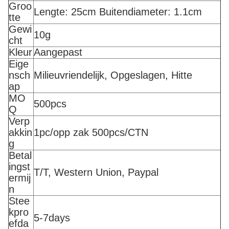
Groo
Lengte: 25cm Buitendiameter: 1.1cm
tte
Gewi
10g
cht
Kleur
Aangepast
Eige
nsch
Milieuvriendelijk, Opgeslagen, Hitte
ap
MO
500pcs
Q
Verp
akkin
1pc/opp zak 500pcs/CTN
g
Betal
ingst
T/T, Western Union, Paypal
ermij
n
Stee
kpro
5-7days
efda