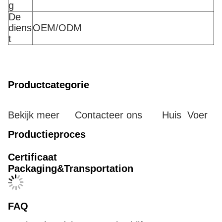
g
De
diens
OEM/ODM
t
Productcategorie
Bekijk meer
Contacteer ons
Huis
Voer
Productieproces
Certificaat
Packaging&Transportation
FAQ