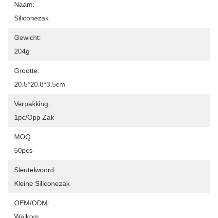
Naam:
Siliconezak
Gewicht:
204g
Grootte:
20.5*20.8*3.5cm
Verpakking:
1pc/opp Zak
MOQ:
50pcs
Sleutelwoord:
Kleine Siliconezak
OEM/ODM:
Welkom