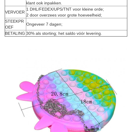
klant ook inpakken.
1 DHL/FEDEX/UPS/TNT voor kleine orde;
VERVOER
2 door overzees voor grote hoeveelheid;
STEEKPR
Ongeveer 7 dagen;
OEF
BETALING
30% als storting; het saldo vóór levering.