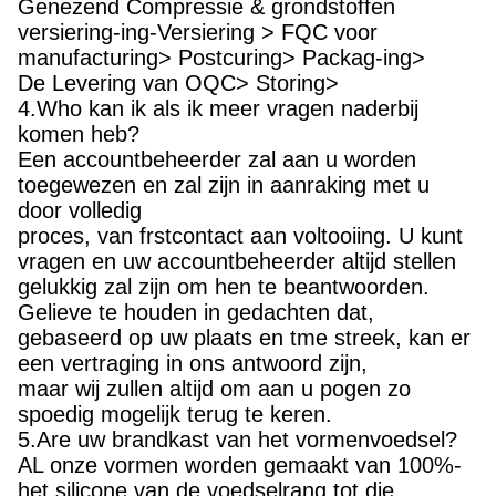
Genezend Compressie & grondstoffen
versiering-ing-Versiering > FQC voor
manufacturing> Postcuring> Packag-ing>
De Levering van OQC> Storing>
4.Who kan ik als ik meer vragen naderbij
komen heb?
Een accountbeheerder zal aan u worden
toegewezen en zal zijn in aanraking met u
door volledig
proces, van frstcontact aan voltooiing. U kunt
vragen en uw accountbeheerder altijd stellen
gelukkig zal zijn om hen te beantwoorden.
Gelieve te houden in gedachten dat,
gebaseerd op uw plaats en tme streek, kan er
een vertraging in ons antwoord zijn,
maar wij zullen altijd om aan u pogen zo
spoedig mogelijk terug te keren.
5.Are uw brandkast van het vormenvoedsel?
AL onze vormen worden gemaakt van 100%-
het silicone van de voedselrang tot die