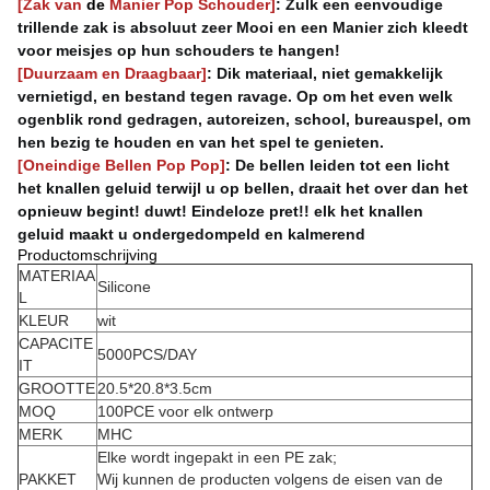
[Zak van
de
Manier Pop Schouder]
: Zulk een eenvoudige 
trillende zak is absoluut zeer Mooi en een Manier zich kleedt 
voor meisjes op hun schouders te hangen!
[Duurzaam en Draagbaar]
: Dik materiaal, niet gemakkelijk 
vernietigd, en bestand tegen ravage.
Op om het even welk 
ogenblik rond gedragen, autoreizen, school, bureauspel, om 
hen bezig te houden en van het spel te genieten.
[Oneindige Bellen Pop Pop]
: De bellen leiden tot een licht 
het knallen geluid terwijl u op bellen, draait het over dan het 
opnieuw begint! duwt!
Eindeloze pret!!
elk het knallen 
geluid maakt u ondergedompeld en kalmerend
Productomschrijving
MATERIAA
Silicone
L
KLEUR
wit
CAPACITE
5000PCS/DAY
IT
GROOTTE
20.5*20.8*3.5cm
MOQ
100PCE voor elk ontwerp
MERK
MHC
Elke wordt ingepakt in een PE zak;
PAKKET
Wij kunnen de producten volgens de eisen van de