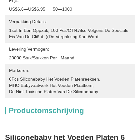
Prijs:
US$6.6—US$6.95      50—1000
Verpakking Details:
1set In Een Oppzak, 100 Pcs/CTN.Also Volgens De Speciale 
Eis Van De Cliënt. ((de Verpakking Kan Word
Levering Vermogen:
20000 Stuk/Stukken Per   Maand
Markeren:
6Pcs Siliconebaby Het Voeden Platenreeksen
, 
MHC-Babyvaatwerk Het Voeden Plaatkom
, 
De Niet-Toxische Platen Van De Siliconebaby
Productomschrijving
Siliconebaby het Voeden Platen 6