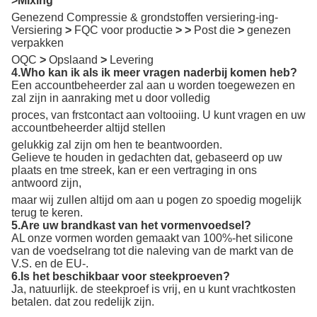
>Mixing
Genezend Compressie & grondstoffen versiering-ing-
Versiering
>
FQC voor productie
> >
Post die
>
genezen
verpakken
OQC
>
Opslaand
>
Levering
4.Who kan ik als ik meer vragen naderbij komen heb?
Een accountbeheerder zal aan u worden toegewezen en
zal zijn in aanraking met u door volledig
proces, van frstcontact aan voltooiing. U kunt vragen en uw
accountbeheerder altijd stellen
gelukkig zal zijn om hen te beantwoorden.
Gelieve te houden in gedachten dat, gebaseerd op uw
plaats en tme streek, kan er een vertraging in ons
antwoord zijn,
maar wij zullen altijd om aan u pogen zo spoedig mogelijk
terug te keren.
5.Are uw brandkast van het vormenvoedsel?
AL onze vormen worden gemaakt van 100%-het silicone
van de voedselrang tot die naleving van de markt van de
V.S. en de EU-.
6.Is het beschikbaar voor steekproeven?
Ja, natuurlijk. de steekproef is vrij, en u kunt vrachtkosten
betalen. dat zou redelijk zijn.