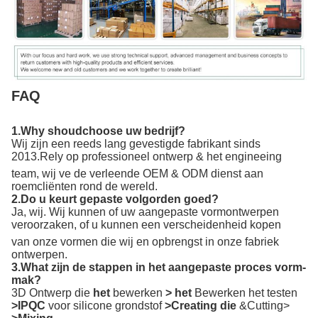
FAQ
1.Why shoudchoose uw bedrijf?
Wij zijn een reeds lang gevestigde fabrikant sinds
2013.Rely op professioneel ontwerp & het engineeing
team, wij ve de verleende OEM & ODM dienst aan
roemcliënten rond de wereld.
2.Do u keurt gepaste volgorden goed?
Ja, wij. Wij kunnen of uw aangepaste vormontwerpen
veroorzaken, of u kunnen een verscheidenheid kopen
van onze vormen die wij en opbrengst in onze fabriek
ontwerpen.
3.What zijn de stappen in het aangepaste proces vorm-
mak?
3D Ontwerp die
het
bewerken
> het
Bewerken het testen
>IPQC
voor silicone grondstof
>Creating die
&Cutting>