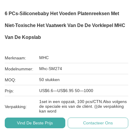
6 PCs-Siliconebaby Het Voeden Platenreeksen Met
Niet-Toxische Het Vaatwerk Van De De Vorklepel MHC
Van De Kopslab
MHC
Merknaam:
Mhc-SM274
Modelnummer:
50 stukken
MOQ:
US$6.6—US$6.95 50—1000
Prijs:
1set in een oppzak, 100 pcs/CTN.Also volgens
de speciale eis van de cliënt. ((de verpakking
Verpakking:
kan word
Vind De Beste Prijs
Contacteer Ons