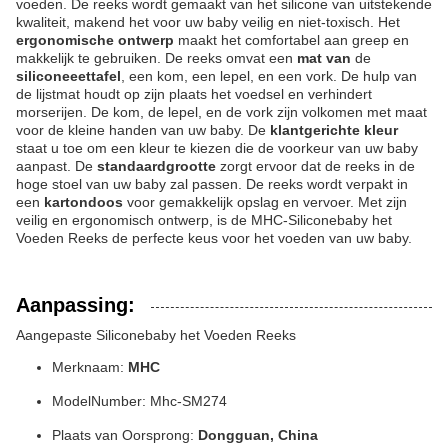
voeden. De reeks wordt gemaakt van het silicone van uitstekende
kwaliteit, makend het voor uw baby veilig en niet-toxisch. Het
ergonomische ontwerp
maakt het comfortabel aan greep en
makkelijk te gebruiken. De reeks omvat een
mat van
de
siliconeeettafel
, een kom, een lepel, en een vork. De hulp van
de lijstmat houdt op zijn plaats het voedsel en verhindert
morserijen. De kom, de lepel, en de vork zijn volkomen met maat
voor de kleine handen van uw baby. De
klantgerichte kleur
staat u toe om een kleur te kiezen die de voorkeur van uw baby
aanpast. De
standaardgrootte
zorgt ervoor dat de reeks in de
hoge stoel van uw baby zal passen. De reeks wordt verpakt in
een
kartondoos
voor gemakkelijk opslag en vervoer. Met zijn
veilig en ergonomisch ontwerp, is de MHC-Siliconebaby het
Voeden Reeks de perfecte keus voor het voeden van uw baby.
Aanpassing:
Aangepaste Siliconebaby het Voeden Reeks
Merknaam:
MHC
ModelNumber: Mhc-SM274
Plaats van Oorsprong:
Dongguan, China