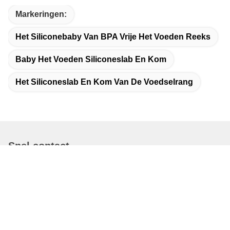
Markeringen:
Het Siliconebaby Van BPA Vrije Het Voeden Reeks
Baby Het Voeden Siliconeslab En Kom
Het Siliconeslab En Kom Van De Voedselrang
Snel contact
Adres
No.95 Jinghai East Road, Shatou gemeenschap, Changan
stad Dongguan City, Guangdong, China.
Tel.