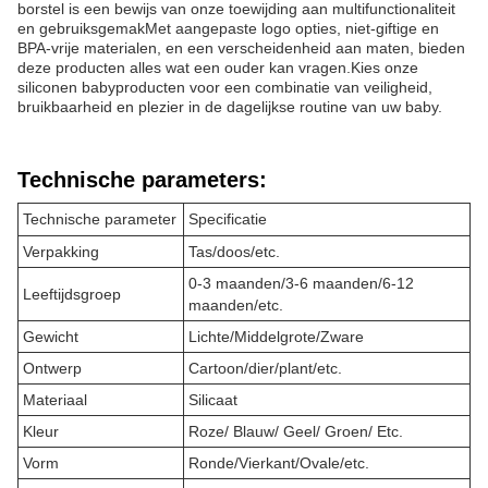
borstel is een bewijs van onze toewijding aan multifunctionaliteit
en gebruiksgemakMet aangepaste logo opties, niet-giftige en
BPA-vrije materialen, en een verscheidenheid aan maten, bieden
deze producten alles wat een ouder kan vragen.Kies onze
siliconen babyproducten voor een combinatie van veiligheid,
bruikbaarheid en plezier in de dagelijkse routine van uw baby.
Technische parameters:
Technische parameter
Specificatie
Verpakking
Tas/doos/etc.
0-3 maanden/3-6 maanden/6-12
Leeftijdsgroep
maanden/etc.
Gewicht
Lichte/Middelgrote/Zware
Ontwerp
Cartoon/dier/plant/etc.
Materiaal
Silicaat
Kleur
Roze/ Blauw/ Geel/ Groen/ Etc.
Vorm
Ronde/Vierkant/Ovale/etc.