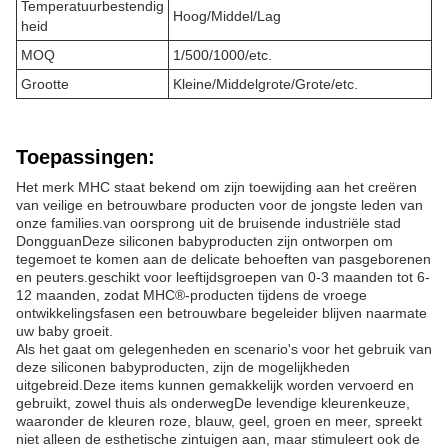
Temperatuurbestendig
Hoog/Middel/Lag
heid
MOQ
1/500/1000/etc.
Grootte
Kleine/Middelgrote/Grote/etc.
Toepassingen:
Het merk MHC staat bekend om zijn toewijding aan het creëren
van veilige en betrouwbare producten voor de jongste leden van
onze families.van oorsprong uit de bruisende industriële stad
DongguanDeze siliconen babyproducten zijn ontworpen om
tegemoet te komen aan de delicate behoeften van pasgeborenen
en peuters.geschikt voor leeftijdsgroepen van 0-3 maanden tot 6-
12 maanden, zodat MHC®-producten tijdens de vroege
ontwikkelingsfasen een betrouwbare begeleider blijven naarmate
uw baby groeit.
Als het gaat om gelegenheden en scenario's voor het gebruik van
deze siliconen babyproducten, zijn de mogelijkheden
uitgebreid.Deze items kunnen gemakkelijk worden vervoerd en
gebruikt, zowel thuis als onderwegDe levendige kleurenkeuze,
waaronder de kleuren roze, blauw, geel, groen en meer, spreekt
niet alleen de esthetische zintuigen aan, maar stimuleert ook de