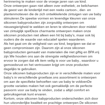
herinnering te maken voor de vroege jaren van uw kind.
Onze ontwerpen gaan niet alleen over esthetiek; ze belichamen
de geest van de kindertijd met een reeks cartoon-, dier- en
plantenmotieven die de zich ontwikkelende zintuigen van uw baby
stimuleren.De speelse vormen en levendige kleuren van onze
siliconen babyproducten zijn zorgvuldig ontworpen om
nieuwsgierigheid te wekken en leren te stimuleren door middel
van zintuiglijk spelDeze charmante ontwerpen maken onze
siliconen producten niet alleen een hit bij baby's, maar ook bij
ouders die de waarde van educatief spelen waarderen.
Als het gaat om de veiligheid van uw kind, begrijpen we dat er
geen compromissen zijn. Daarom zijn al onze siliconen
babyproducten gemaakt van materialen die niet giftig en BPA vrij
zijn.We houden ons aan de strengste veiligheidsnormen om
ervoor te zorgen dat elk item veilig is voor uw baby., waardoor u
gemoedsrust en het vertrouwen krijgt om onze producten
dagelijks te gebruiken.
Onze siliconen babyproducten zijn er in verschillende maten voor
baby's in verschillende groeifase.ons assortiment is ontworpen
om aan de specifieke behoeften van uw baby te voldoenDe
grootte variaties maken het ook gemakkelijk om de perfecte
pasvorm voor uw baby te vinden, zodat u altijd comfort en
gebruiksgemak kunt ervaren.
Kortom, onze siliconen babyproducten onderscheiden zich door
hun uitzonderlijke kwaliteit en prachtige ontwerpen.De siliconen