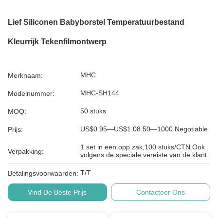
Lief Siliconen Babyborstel Temperatuurbestand
Kleurrijk Tekenfilmontwerp
MHC
Merknaam:
MHC-SH144
Modelnummer:
50 stuks
MOQ:
US$0.95—US$1.08 50—1000 Negotiable
Prijs:
1 set in een opp zak,100 stuks/CTN.Ook
Verpakking:
volgens de speciale vereiste van de klant.
T/T
Betalingsvoorwaarden:
Vind De Beste Prijs
Contacteer Ons