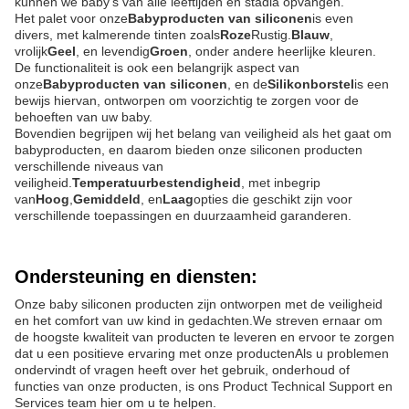
kunnen we baby's van alle leeftijden en stadia opvangen.
Het palet voor onze
Babyproducten van siliconen
is even
divers, met kalmerende tinten zoals
Roze
Rustig.
Blauw
,
vrolijk
Geel
, en levendig
Groen
, onder andere heerlijke kleuren.
De functionaliteit is ook een belangrijk aspect van
onze
Babyproducten van siliconen
, en de
Silikonborstel
is een
bewijs hiervan, ontworpen om voorzichtig te zorgen voor de
behoeften van uw baby.
Bovendien begrijpen wij het belang van veiligheid als het gaat om
babyproducten, en daarom bieden onze siliconen producten
verschillende niveaus van
veiligheid.
Temperatuurbestendigheid
, met inbegrip
van
Hoog
,
Gemiddeld
, en
Laag
opties die geschikt zijn voor
verschillende toepassingen en duurzaamheid garanderen.
Ondersteuning en diensten:
Onze baby siliconen producten zijn ontworpen met de veiligheid
en het comfort van uw kind in gedachten.We streven ernaar om
de hoogste kwaliteit van producten te leveren en ervoor te zorgen
dat u een positieve ervaring met onze productenAls u problemen
ondervindt of vragen heeft over het gebruik, onderhoud of
functies van onze producten, is ons Product Technical Support en
Services team hier om u te helpen.