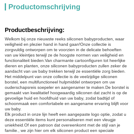
Productomschrijving
Productbeschrijving:
Welkom bij onze nieuwste reeks siliconen babyproducten, waar
veiligheid en plezier hand in hand gaan!Onze collectie is
zorgvuldig ontworpen om te voorzien in de delicate behoeften
van uw kleintjes terwijl ze de hoogste normen van veiligheid en
functionaliteit bieden.Van charmante cartoonfiguren tot heerlijke
dieren en planten, onze siliconen babyproducten zullen zeker de
aandacht van uw baby trekken terwijl ze essentiële zorg bieden.
Het middelpunt van onze collectie is de veelzijdige siliconen
borstel, een multifunctioneel hulpmiddel ontworpen om uw
ouderschapsreis soepeler en aangenamer te maken.De borstel is
gemaakt van kwalitatief hoogwaardig siliconen dat zacht is op de
gevoelige huid en hoofdhuid van uw baby, zodat badtijd of
schoonmaak een comfortabele en aangename ervaring blijft voor
uw baby.
Elk product in onze lijn heeft een aangepaste logo optie, zodat u
deze essentiële items kunt personaliseren met een vleugje
uniekheid.Of een patroon dat overeenkomt met de stijl van je
familie., we zijn hier om elk siliconen product een speciale