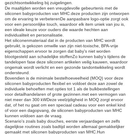
gezichtsontwikkeling bij zuigelingen.
De maaltijden worden een vreugdevolle gebeurtenis met de
siliconen babyproducten van MHC.deze producten zijn ontworpen
om de ervaring te verbeterenDe aanpasbare logo-optie zorgt ook
voor een persoonlijke touch, waardoor elk item uniek van jou is,
een ideale keuze voor ouders die waarde hechten aan
individualiteit en personalisatie.
Het siliconenmateriaal dat in de producten van MHC wordt
gebruikt, is gekozen omwille van zijn niet-toxische, BPA-vrije
eigenschappen.ervoor te zorgen dat baby's niet worden
blootgesteld aan schadelijke stoffenZo kunnen baby's tijdens de
tandelopen fase deze siliconen artikelen veilig kauwen, waardoor
ongemak wordt verlicht en een gezonde tandontwikkeling wordt
ondersteund.
Bovendien is de minimale bestelhoeveelheid (MOQ) voor deze
siliconen babyproducten flexibel en voldoet deze aan zowel de
individuele behoeften met opties tot 1 als de bulkbestellingen
voor detailhandelaren of grote gezinnen.met een vermogen van
niet meer dan 300 kWDeze veelzijdigheid in MOQ zorgt ervoor
dat, of het nu gaat om een speciaal cadeau voor een enkel kind
of voor een dagopvang, de siliconen babyproducten van MHC
kunnen voldoen aan de vraag.
Scenario's zoals baby douches, eerste verjaardagen en zelfs
dagelijkse routines zoals badtijd worden allemaal gemakkelijker
gemaakt met siliconen babyproducten van MHC.Hun