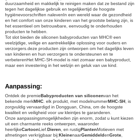
duurzaamheid en makkelijk te reinigen maken dat ze bestand zijn
tegen het dagelijkse gebruik en tegelijkertijd de hoogste
hygiënevoorschriften nalevenIn een wereld waar de gezondheid
en het comfort van onze kinderen van het grootste belang zijn, is
het essentieel om betrouwbare, eenvoudig te onderhouden
producten te hebben.
Tot slot bieden de siliconen babyproducten van MHC® een
veelzijdige, veilige en aantrekkelijke oplossing voor ouders en
verzorgers.deze producten zijn ontworpen om het dagelijks leven
van kinderen en hun verzorgers te ondersteunen en te
verbeterenHet MHC-SH-model is niet zomaar een babyproduct,
maar een investering in het welzijn en geluk van uw kind.
Aanpassing:
Ontdek de premie
Babyproducten van siliconen
van het
bekende merk
MHC
. elk produkt, met modelnummer
MHC-SH
, is
zorgvuldig vervaardigd in Dongguan, China, om de hoogste
kwaliteit en veiligheid voor uw kleintjes te garanderen.
Onze aanpassingsmogelijkheden zijn enorm, zodat u kunt kiezen
uit een charmante reeks ontwerpen, waaronder
heerlijke
Cartoon
Lief.
Dieren
, en rustig
Planten
Motieven met
afmetingen verkrijgbaar bij:
Kleine
naar
Gemiddeld
en
Grote
,