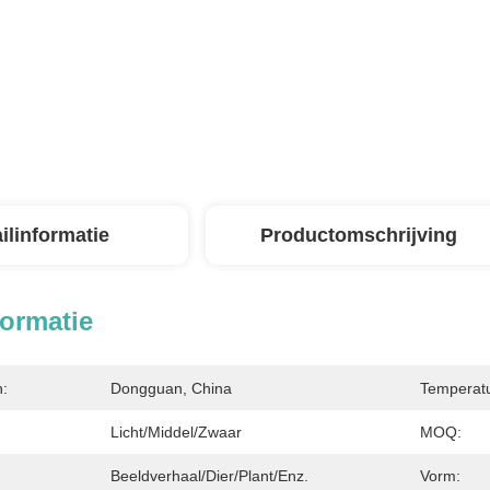
ilinformatie
Productomschrijving
formatie
n:
Dongguan, China
Temperatu
Licht/Middel/Zwaar
MOQ:
Beeldverhaal/Dier/Plant/enz.
Vorm: