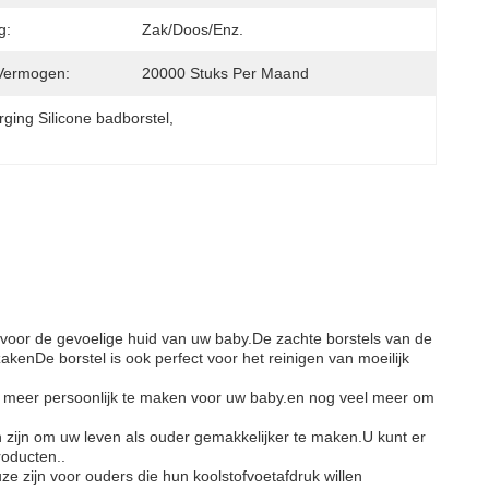
g:
Zak/Doos/enz.
Vermogen:
20000 Stuks Per Maand
rging Silicone badborstel
, 
 voor de gevoelige huid van uw baby.De zachte borstels van de
akenDe borstel is ook perfect voor het reinigen van moeilijk
t meer persoonlijk te maken voor uw baby.en nog veel meer om
n zijn om uw leven als ouder gemakkelijker te maken.U kunt er
roducten..
e zijn voor ouders die hun koolstofvoetafdruk willen