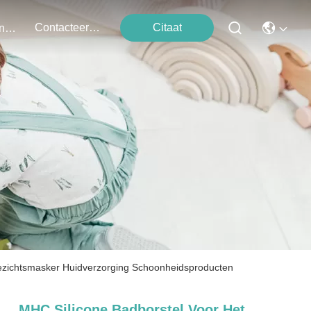
Contacteer Ons
Citaat
Evenementen
 gezichtsmasker Huidverzorging Schoonheidsproducten
MHC Silicone Badborstel Voor Het