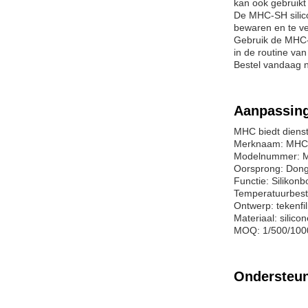
kan ook gebruikt
De MHC-SH silico
bewaren en te ve
Gebruik de MHC-S
in de routine va
Bestel vandaag 
Aanpassin
MHC biedt dienst
Merknaam: MHC
Modelnummer: 
Oorsprong: Dong
Functie: Silikonb
Temperatuurbest
Ontwerp: tekenfil
Materiaal: silico
MOQ: 1/500/1000
Ondersteun