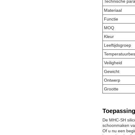
Technische par
Materiaal
Functie
MOQ
Kleur
Leeftijdsgroep
Temperatuurbes
Veiligheid
Gewicht
Ontwerp
Grootte
Toepassing
De MHC-SH silico
schoonmaken van
Of u nu een begi