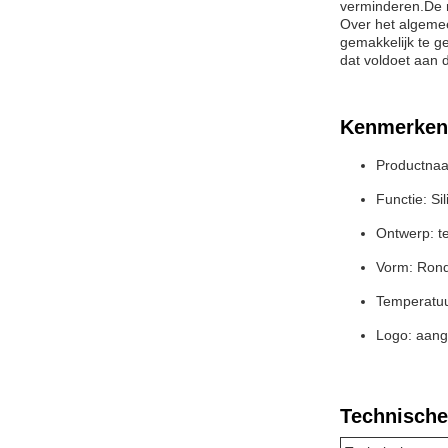
verminderen.De ma
Over het algemee
gemakkelijk te ge
dat voldoet aan 
Kenmerken
Productnaa
Functie: Si
Ontwerp: te
Vorm: Rond
Temperatuu
Logo: aang
Technische