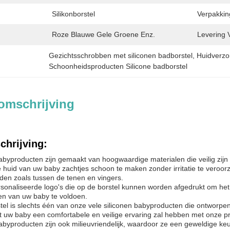
Silikonborstel
Verpakkin
Roze Blauwe Gele Groene Enz.
Levering 
Gezichtsschrobben met siliconen badborstel
, 
Huidverzo
Schoonheidsproducten Silicone badborstel
omschrijving
chrijving:
abyproducten zijn gemaakt van hoogwaardige materialen die veilig zijn
 huid van uw baby zachtjes schoon te maken zonder irritatie te veroorz
den zoals tussen de tenen en vingers.
onaliseerde logo's die op de borstel kunnen worden afgedrukt om he
en van uw baby te voldoen.
stel is slechts één van onze vele siliconen babyproducten die ontworpe
at uw baby een comfortabele en veilige ervaring zal hebben met onze p
abyproducten zijn ook milieuvriendelijk, waardoor ze een geweldige keuz