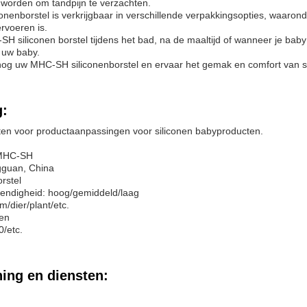
 worden om tandpijn te verzachten.
nenborstel is verkrijgbaar in verschillende verpakkingsopties, waaron
rvoeren is.
H siliconen borstel tijdens het bad, na de maaltijd of wanneer je baby
n uw baby.
nog uw MHC-SH siliconenborstel en ervaar het gemak en comfort van 
g:
en voor productaanpassingen voor siliconen babyproducten.
MHC-SH
guan, China
orstel
endigheid: hoog/gemiddeld/laag
m/dier/plant/etc.
nen
/etc.
ing en diensten: