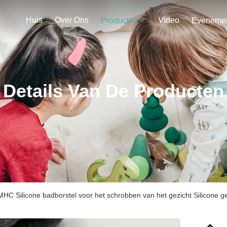
Huis
Over Ons
Video
Producten
Details Van De Producten
MHC Silicone badborstel voor het schrobben van het gezicht Silicone