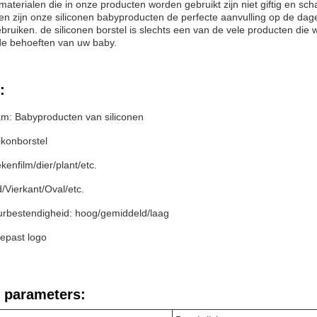
terialen die in onze producten worden gebruikt zijn niet giftig en scha
n zijn onze siliconen babyproducten de perfecte aanvulling op de dagel
bruiken. de siliconen borstel is slechts een van de vele producten die 
de behoeften van uw baby.
:
m: Babyproducten van siliconen
likonborstel
kenfilm/dier/plant/etc.
/Vierkant/Oval/etc.
rbestendigheid: hoog/gemiddeld/laag
epast logo
 parameters: