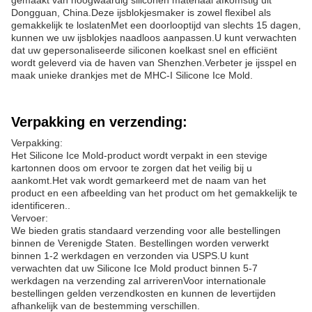
gemaakt van hoogwaardig siliconen materiaal afkomstig uit
Dongguan, China.Deze ijsblokjesmaker is zowel flexibel als
gemakkelijk te loslatenMet een doorlooptijd van slechts 15 dagen,
kunnen we uw ijsblokjes naadloos aanpassen.U kunt verwachten
dat uw gepersonaliseerde siliconen koelkast snel en efficiënt
wordt geleverd via de haven van Shenzhen.Verbeter je ijsspel en
maak unieke drankjes met de MHC-I Silicone Ice Mold.
Verpakking en verzending:
Verpakking:
Het Silicone Ice Mold-product wordt verpakt in een stevige
kartonnen doos om ervoor te zorgen dat het veilig bij u
aankomt.Het vak wordt gemarkeerd met de naam van het
product en een afbeelding van het product om het gemakkelijk te
identificeren..
Vervoer:
We bieden gratis standaard verzending voor alle bestellingen
binnen de Verenigde Staten. Bestellingen worden verwerkt
binnen 1-2 werkdagen en verzonden via USPS.U kunt
verwachten dat uw Silicone Ice Mold product binnen 5-7
werkdagen na verzending zal arriverenVoor internationale
bestellingen gelden verzendkosten en kunnen de levertijden
afhankelijk van de bestemming verschillen.