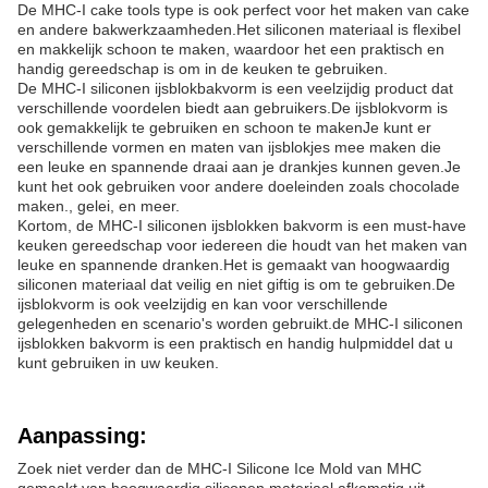
De MHC-I cake tools type is ook perfect voor het maken van cake
en andere bakwerkzaamheden.Het siliconen materiaal is flexibel
en makkelijk schoon te maken, waardoor het een praktisch en
handig gereedschap is om in de keuken te gebruiken.
De MHC-I siliconen ijsblokbakvorm is een veelzijdig product dat
verschillende voordelen biedt aan gebruikers.De ijsblokvorm is
ook gemakkelijk te gebruiken en schoon te makenJe kunt er
verschillende vormen en maten van ijsblokjes mee maken die
een leuke en spannende draai aan je drankjes kunnen geven.Je
kunt het ook gebruiken voor andere doeleinden zoals chocolade
maken., gelei, en meer.
Kortom, de MHC-I siliconen ijsblokken bakvorm is een must-have
keuken gereedschap voor iedereen die houdt van het maken van
leuke en spannende dranken.Het is gemaakt van hoogwaardig
siliconen materiaal dat veilig en niet giftig is om te gebruiken.De
ijsblokvorm is ook veelzijdig en kan voor verschillende
gelegenheden en scenario's worden gebruikt.de MHC-I siliconen
ijsblokken bakvorm is een praktisch en handig hulpmiddel dat u
kunt gebruiken in uw keuken.
Aanpassing:
Zoek niet verder dan de MHC-I Silicone Ice Mold van MHC