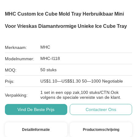
MHC Custom Ice Cube Mold Tray Herbruikbaar Mini
Voor Vrieskas Diamantvormige Unieke Ice Cube Tray
MHC
Merknaam:
MHC-I118
Modelnummer:
50 stuks
MOQ:
US$1.10—US$$1.30 50—1000 Negotiable
Prijs:
1 set in een opp zak,100 stuks/CTN.Ook
Verpakking:
volgens de speciale vereiste van de klant.
Vind De Beste Prijs
Contacteer Ons
Detailinformatie
Productomschrijving