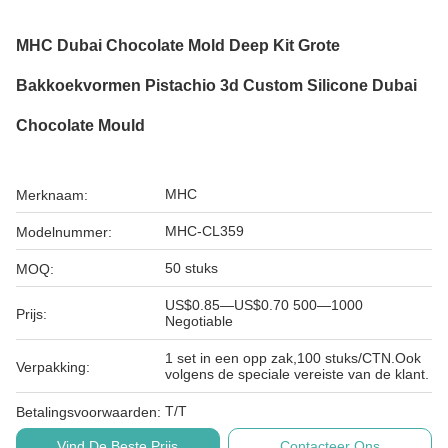
MHC Dubai Chocolate Mold Deep Kit Grote
Bakkoekvormen Pistachio 3d Custom Silicone Dubai
Chocolate Mould
MHC
Merknaam:
MHC-CL359
Modelnummer:
50 stuks
MOQ:
US$0.85—US$0.70 500—1000
Prijs:
Negotiable
1 set in een opp zak,100 stuks/CTN.Ook
Verpakking:
volgens de speciale vereiste van de klant.
T/T
Betalingsvoorwaarden:
Vind De Beste Prijs
Contacteer Ons