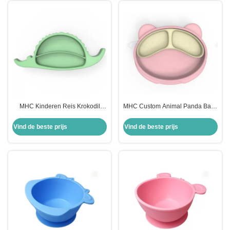
MHC Kinderen Reis Krokodil
MHC Custom Animal Panda Baby
Hoge duurzaamheid
Feeding Plate Bpa-vrij Niet-
Babyvoederplaat met zuigkraam
toxisch eten Zuigplaat Silicone
Vind de beste prijs
Vind de beste prijs
voor 6-12 maanden