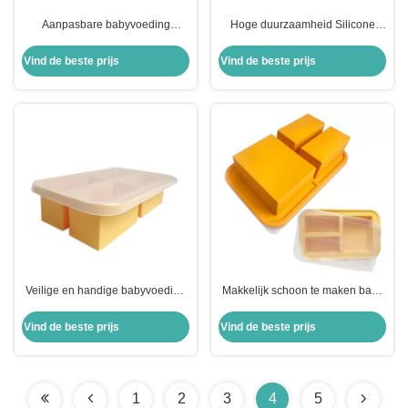
Aanpasbare babyvoeding
Hoge duurzaamheid Silicone
Kinderen Drinkbeker Silicone
babybekers Voedingsmiddelen
Push Bubble Fidget Popper Pop
Drinkbaar Niet-stick
Vind de beste prijs
Vind de beste prijs
met hoge temperatuur weerstand
Temperatuurbestendig
Veilige en handige babyvoeding
Makkelijk schoon te maken baby
Silicone babyvoedingsdoos
siliconen baby voedseldoos met
Afwasmachine Veilige BPA-vrij
een lange duurzaamheid
Vind de beste prijs
Vind de beste prijs
1
2
3
4
5