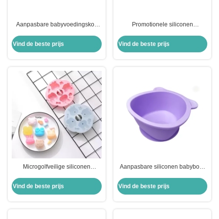
Aanpasbare babyvoedingskop
Promotionele siliconen
Silikonen kind en peutervoeding
babybeerbeker met zuigkracht
Verbeterde superzuigbasis
Vind de beste prijs
Vind de beste prijs
Microgolfveilige siliconen
Aanpasbare siliconen babybowl
babyvoedselopslag vriezer met
babyvoeding Eco - vriendelijke
deksel
kinderen bowl Hassle - gratis
Vind de beste prijs
Vind de beste prijs
maaltijd