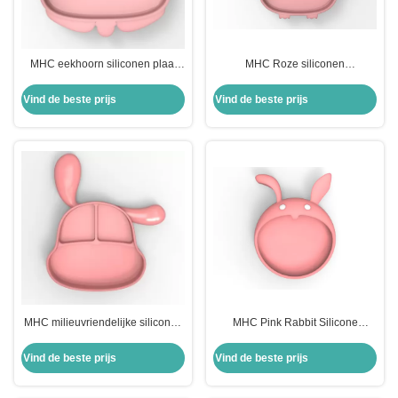
MHC eekhoorn siliconen plaat
MHC Roze siliconen
baby verpleegkundige
babyvoederplaat voor 12-18
zuigcartoon dierlijke
maanden Baby aan tafel
Vind de beste prijs
Vind de beste prijs
voedingsmiddelen siliconen
bevestigen Lichtgewicht
voedingsset voor 6 maanden
oude baby
MHC milieuvriendelijke siliconen
MHC Pink Rabbit Silicone
plaat voor babyvoeding Reis 6-12
babyvoederplaat Dispenser
maanden Afscheidingstijd
100% voedselkwaliteit
Vind de beste prijs
Vind de beste prijs