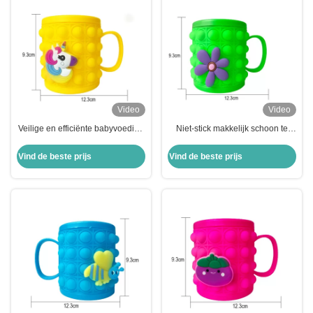
Video
Video
Veilige en efficiënte babyvoeding
Niet-stick makkelijk schoon te
Silicone afneembare cartoon mok
maken baby siliconen kids mok
knijp kinderliefde tandenborstel
klembekers aanpassing
Vind de beste prijs
Vind de beste prijs
mok
mogelijkheden