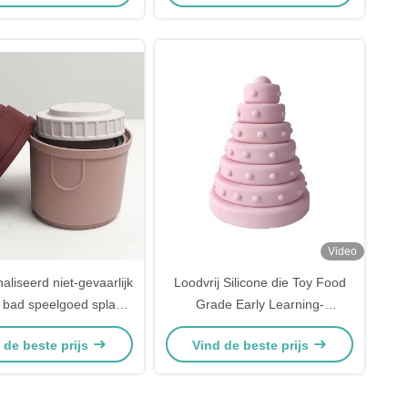
Video
liseerd niet-gevaarlijk
Loodvrij Silicone die Toy Food
n bad speelgoed splash
Grade Early Learning-
proof
Speelgoed voor Zuigelingen
 de beste prijs
Vind de beste prijs
stapelen