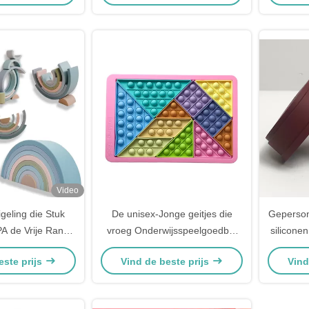
Video
geling die Stuk
De unisex-Jonge geitjes die
Gepersona
A de Vrije Rang
vroeg Onderwijsspeelgoedbel
silicone
tapelaarvoedsel
leren friemelen
este prijs
Vind de beste prijs
Vind
enboogsilicone
Speelgoedtangram Raadsel
apelen