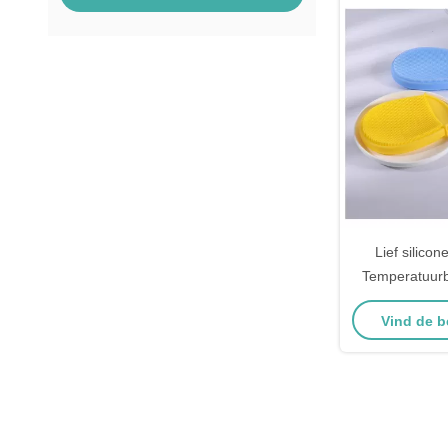
Lief silico
Temperatuurb
tekenf
Vind de b