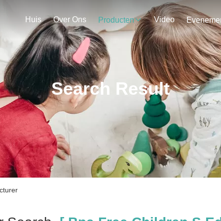
Huis
Over Ons
Video
Producten
Search Result
cturer