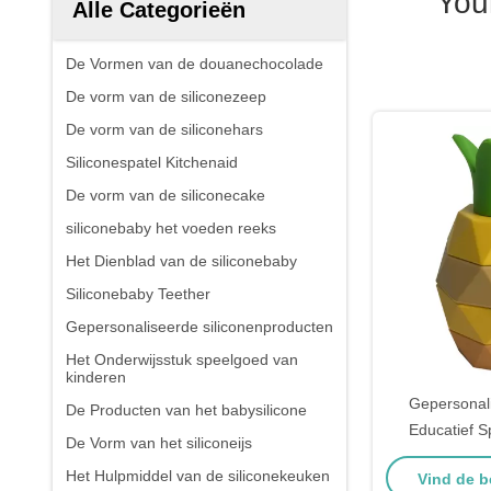
You
Alle Categorieën
De Vormen van de douanechocolade
De vorm van de siliconezeep
De vorm van de siliconehars
Siliconespatel Kitchenaid
De vorm van de siliconecake
siliconebaby het voeden reeks
Het Dienblad van de siliconebaby
Siliconebaby Teether
Gepersonaliseerde siliconenproducten
Het Onderwijsstuk speelgoed van
kinderen
Gepersonal
De Producten van het babysilicone
Educatief 
De Vorm van het siliconeijs
Ananas BPA Vri
Het Hulpmiddel van de siliconekeuken
Vind de b
Spe