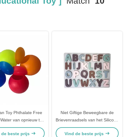
ucational Toy ]
Match
10
van Toy Phthalate Free
Niet Giftige Beweegbare de
e Water van opnieuw te
Brievenraadsels van het Silicone
uiken Kinderen de
Vroege Onderwijsspeelgoed
 de beste prijs
Vind de beste prijs
Onderwijs
voor Jonge geitjes