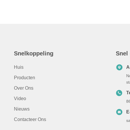
Snelkoppeling
Snel
Huis
A
N
Producten
s
Over Ons
Te
Video
8
Nieuws
E
Contacteer Ons
s