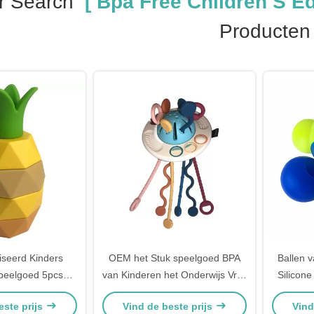
r Search
[ Bpa Free Children S Ed
Producten
iseerd Kinders
OEM het Stuk speelgoed BPA
Ballen 
Speelgoed 5pcs
van Kinderen het Onderwijs Vrije
Silicon
je Silicone Stapel
Speelgoed van het Silicone
gebr
este prijs
Vind de beste prijs
Vind
elgoed
Sensorische Tandjes krijgen