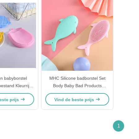
nen babyborstel
MHC Silicone badborstel Set
estand Kleurrijk
Body Baby Bad Products
ilmontwerp
Schattige gezichtsreiniging Haar
este prijs
Vind de beste prijs
rug scrubber voor douche
1