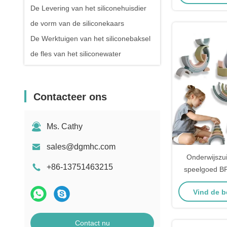
De Levering van het siliconehuisdier
de vorm van de siliconekaars
De Werktuigen van het siliconebaksel
de fles van het siliconewater
Contacteer ons
Ms. Cathy
sales@dgmhc.com
Onderwijszui
+86-13751463215
speelgoed BP
van het de S
Vind de b
van het Reg
st
Contact nu