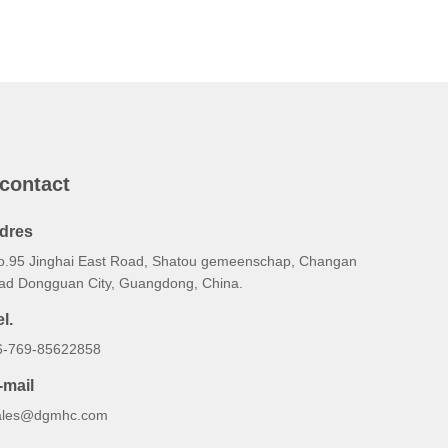
 contact
dres
o.95 Jinghai East Road, Shatou gemeenschap, Changan
tad Dongguan City, Guangdong, China.
l.
6-769-85622858
-mail
ales@dgmhc.com