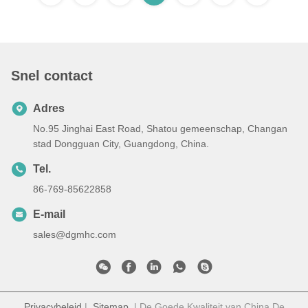
Snel contact
Adres
No.95 Jinghai East Road, Shatou gemeenschap, Changan
stad Dongguan City, Guangdong, China.
Tel.
86-769-85622858
E-mail
sales@dgmhc.com
Privacybeleid
|
Sitemap
| De Goede Kwaliteit van China De