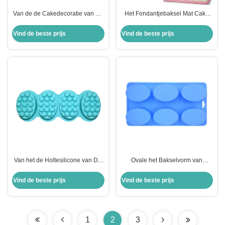
Van de de Cakedecoratie van het
Het Fondantjebaksel Mat Cake
siliconebaksel Werktuigen
Furniture Molds Sustainable van
Aangepaste van het de
de Misstap niet Rechthoek
Vind de beste prijs
Vind de beste prijs
Hulpmiddelenalfabet de
Vormvorm voor Fondantje
Van het de Holtesilicone van Diy
Ovale het Bakselvorm van
Met de hand gemaakte Eco
huishoudendiy, Oem Douane 6
Vriendschappelijke 4 Aangepaste
de Zeepvorm van het
Vind de beste prijs
Vind de beste prijs
de Zeepvormen
Holtesilicone
1
2
3