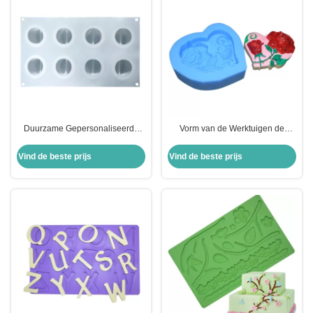
Duurzame Gepersonaliseerde
Vorm van de Werktuigen de
het Bakken van de het
Milieuvriendelijke Duurzame 3d
Voedselrang van het
Rose Flowers Shape Fondant
Vind de beste prijs
Vind de beste prijs
Werktuigensilicone 3D de
Silicone van het siliconebaksel
Zeepvormen