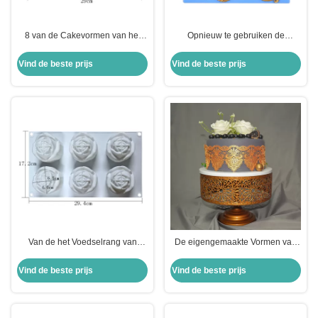
8 van de Cakevormen van het
Opnieuw te gebruiken de
holte 3D Silicone van de de
Werktuigen Eetbaar Vierkant Kant
Doughnutvorm Naar maat
Mats For Cake Decorating van
Vind de beste prijs
Vind de beste prijs
gemaakte de Zeepvormen
het Siliconebaksel
Van de het Voedselrang van
De eigengemaakte Vormen van
Rose Shaped Silicone Mould van
het het Fondantjekant van het
de cakedecoratie 3D de
Siliconebaksel Werktuigen
Vind de beste prijs
Vind de beste prijs
Zeepvormen
Opgeslagen voor Cake het
Verfraaien