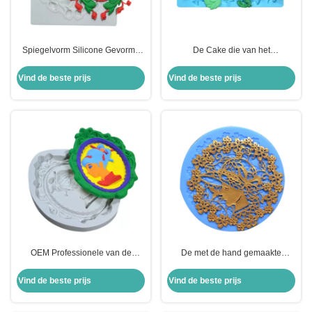
Spiegelvorm Silicone Gevormd
De Cake die van het
het Bakken Met de hand gemaakt
Bakselwerktuigen van het
Aangepast de Cakefondantje van
bloemsilicone Meubilair maken
Vind de beste prijs
Vind de beste prijs
Vormendiy
de Vormen van het
Siliconefondantje rijgen
OEM Professionele van de
De met de hand gemaakte
Vormenparagraaf van het
Werktuigen van het
Siliconebaksel Gevormde het
Siliconebaksel om Kant Mat Mold
Vind de beste prijs
Vind de beste prijs
Fondantjevrouw
Cake Decorating